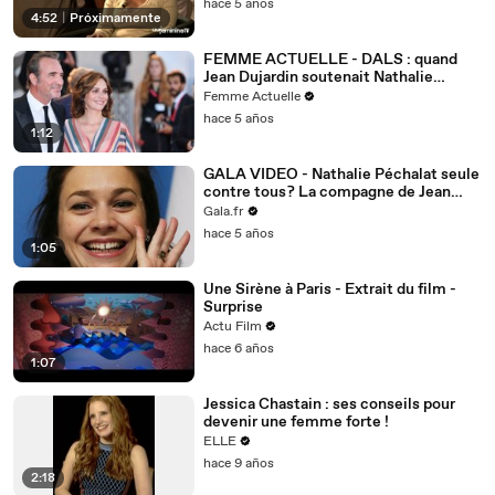
hace 5 años
4:52
|
Próximamente
FEMME ACTUELLE - DALS : quand
Jean Dujardin soutenait Nathalie
Péchalat... caché en coulisses
Femme Actuelle
hace 5 años
1:12
GALA VIDEO - Nathalie Péchalat seule
contre tous ? La compagne de Jean
Dujardin pas épargnée par les
Gala.fr
vacheries
hace 5 años
1:05
Une Sirène à Paris - Extrait du film -
Surprise
Actu Film
hace 6 años
1:07
Jessica Chastain : ses conseils pour
devenir une femme forte !
ELLE
hace 9 años
2:18