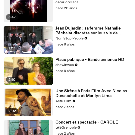
oscar orellana
hace 20 años
3:42
Jean Dujardin : sa femme Nathalie
Péchalat discrète sur leur vie de
couple
Non Stop People
hace 8 años
1:07
Place publique - Bande annonce HD
showinweb
hace 8 años
2:10
Une Sirène à Paris Film Avec Nicolas
Duvauchelle et Marilyn Lima
Actu Film
hace 7 años
2:02
Concert et spectacle - CAROLE
téléGrenoble
hace 2 años