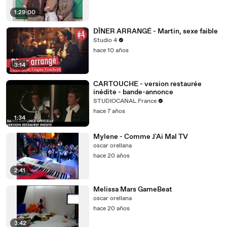
1:29:00
DÎNER ARRANGÉ - Martin, sexe faible
Studio 4
hace 10 años
3:14
CARTOUCHE - version restaurée
inédite - bande-annonce
STUDIOCANAL France
hace 7 años
1:34
Mylene - Comme J'Ai Mal TV
oscar orellana
hace 20 años
2:41
Melissa Mars GameBeat
oscar orellana
hace 20 años
3:42