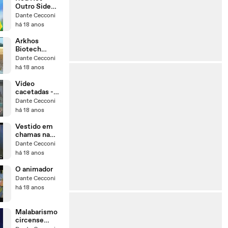
Outro Side
(legendado)
Dante Cecconi
há 18 anos
Arkhos
Biotech
(querem levar
Dante Cecconi
a Amazonia no
há 18 anos
bolso)
Vídeo
cacetadas -
homens
Dante Cecconi
desastrados
há 18 anos
Vestido em
chamas na
festa de 15
Dante Cecconi
anos
há 18 anos
O animador
Dante Cecconi
há 18 anos
Malabarismo
circense