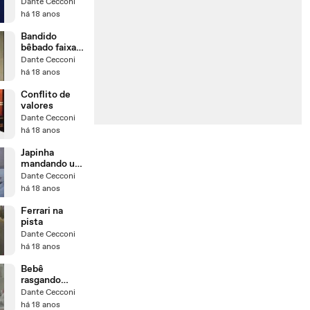
aéreo
Dante Cecconi
há 18 anos
Bandido
bêbado faixa
preta
Dante Cecconi
há 18 anos
Conflito de
valores
Dante Cecconi
há 18 anos
Japinha
mandando um
'Tico-tico no
Dante Cecconi
fubá' no
há 18 anos
teclado
Ferrari na
pista
Dante Cecconi
há 18 anos
Bebê
rasgando
papel
Dante Cecconi
há 18 anos