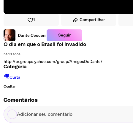
1
Compartilhar
Seguir
Dante Cecconi
O dia em que o Brasil foi invadido
há 19 anos
http://br.groups.yahoo.com/group/AmigosDoDante/
Categoria
🎥
Curta
Ocultar
Comentários
Adicionar
seu
comentário