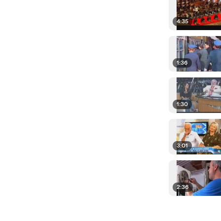
4:35
1:36
1:30
3:01
2:36