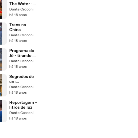
The Water -
japan version
Dante Cecconi
há 18 anos
Trens na
China
Dante Cecconi
há 18 anos
Programa do
Jô - tirando o
cara na balada
Dante Cecconi
(caneta bic)
há 18 anos
Segredos de
um
casamento
Dante Cecconi
vitorioso
há 18 anos
Reportagem -
litros de luz
Dante Cecconi
há 18 anos