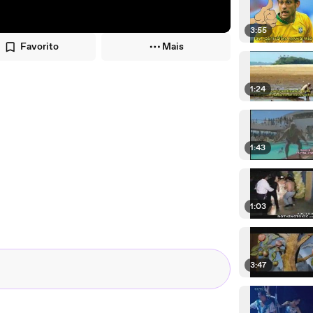
3:55
Favorito
Mais
1:24
1:43
1:03
3:47