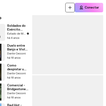
Conectar
o
Soldados do
Exército
perdidos em
Estado de Minas
meio à
há 4 anos
invasão em
Brasília
Duelo entre
Banjo e Viola
(filme Amargo
Dante Cecconi
Pesadelo)
há 18 anos
Como
despistar um
mala na
Dante Cecconi
manhã
há 18 anos
seguinte
Comercial -
Bridgestone
(cachorro
Dante Cecconi
traído)
há 18 anos
Red Hot -