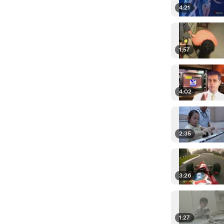
4:21
1:57
4:02
2:35
3:26
1:27