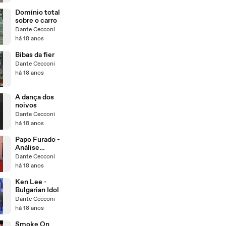
Domínio total
sobre o carro
Dante Cecconi
há 18 anos
Bibas da fier
Dante Cecconi
há 18 anos
A dança dos
noivos
Dante Cecconi
há 18 anos
Papo Furado -
Análise
gramatical da
Dante Cecconi
entrevista dos
há 18 anos
Nardoni
Ken Lee -
Bulgarian Idol
Dante Cecconi
há 18 anos
Smoke On