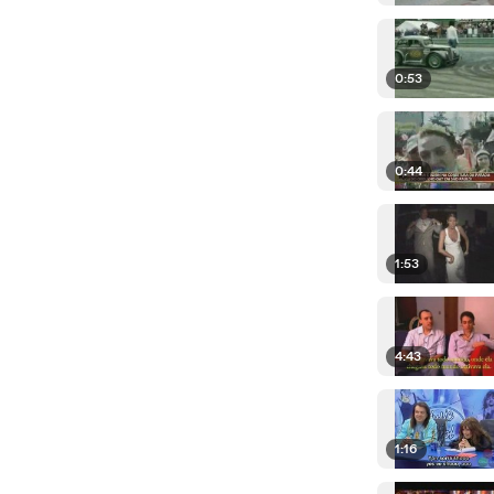
0:53
0:44
1:53
4:43
1:16