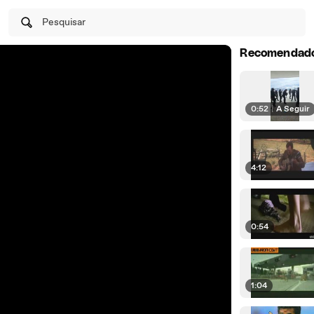
Pesquisar
Recomendad
0:52
|
A Seguir
4:12
0:54
1:04