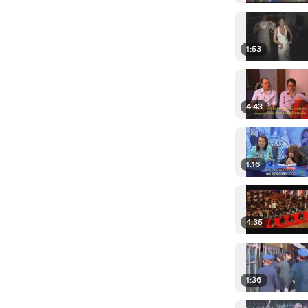
1:53
4:43
1:16
4:35
1:36