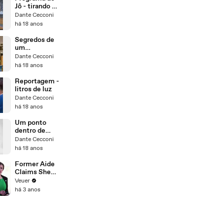
Jô - tirando o
cara na balada
Dante Cecconi
(caneta bic)
há 18 anos
Segredos de
um
casamento
Dante Cecconi
vitorioso
há 18 anos
Reportagem -
litros de luz
Dante Cecconi
há 18 anos
Um ponto
dentro de
você
Dante Cecconi
há 18 anos
Former Aide
Claims She
Was Asked to
Veuer
Make a ‘Hit
há 3 anos
List’ For
Trump