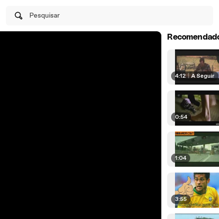
Pesquisar
Recomendad
4:12
|
A Seguir
0:54
1:04
3:55