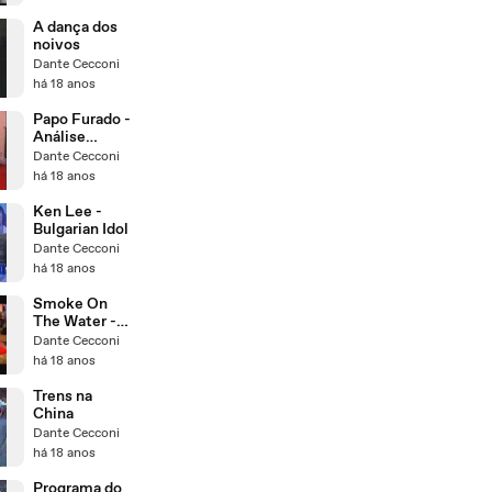
A dança dos
noivos
Dante Cecconi
há 18 anos
Papo Furado -
Análise
gramatical da
Dante Cecconi
entrevista dos
há 18 anos
Nardoni
Ken Lee -
Bulgarian Idol
Dante Cecconi
há 18 anos
Smoke On
The Water -
japan version
Dante Cecconi
há 18 anos
Trens na
China
Dante Cecconi
há 18 anos
Programa do