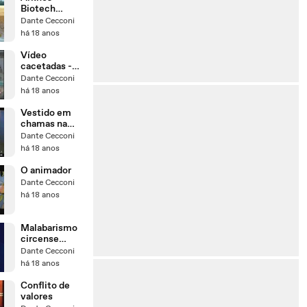
Biotech
(querem levar
Dante Cecconi
a Amazonia no
há 18 anos
bolso)
Vídeo
cacetadas -
homens
Dante Cecconi
desastrados
há 18 anos
Vestido em
chamas na
festa de 15
Dante Cecconi
anos
há 18 anos
O animador
Dante Cecconi
há 18 anos
Malabarismo
circense
aéreo
Dante Cecconi
há 18 anos
Conflito de
valores