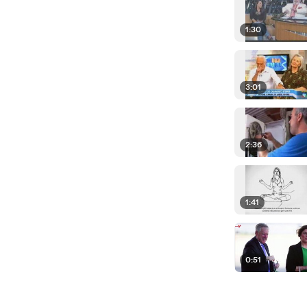
1:30
3:01
2:36
1:41
0:51