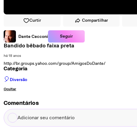
Curtir
Compartilhar
Seguir
Dante Cecconi
Bandido bêbado faixa preta
há 18 anos
http://br.groups.yahoo.com/group/AmigosDoDante/
Categoria
🎈
Diversão
Ocultar
Comentários
Adicionar
seu
comentário