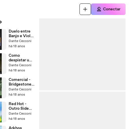
Conectar
o
Duelo entre
Banjo e Viola
(filme Amargo
Dante Cecconi
Pesadelo)
há 18 anos
Como
despistar um
mala na
Dante Cecconi
manhã
há 18 anos
seguinte
Comercial -
Bridgestone
(cachorro
Dante Cecconi
traído)
há 18 anos
Red Hot -
Outro Side
(legendado)
Dante Cecconi
há 18 anos
Arkhos