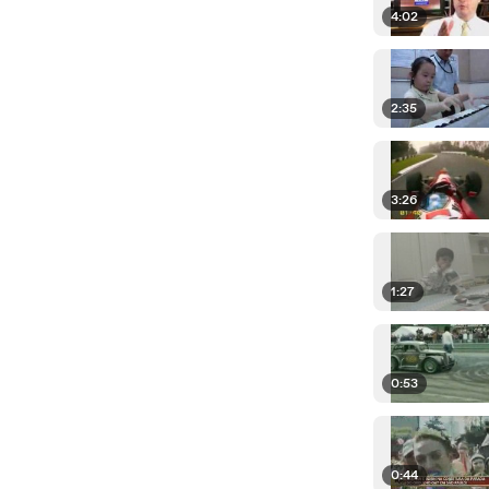
4:02
2:35
3:26
1:27
0:53
0:44