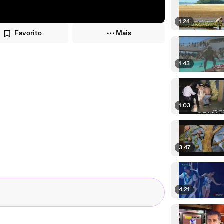
1:24
Favorito
Mais
1:43
1:03
3:47
4:21