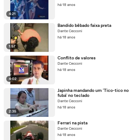
há 18 anos
4:21
Bandido bêbado faixa preta
Dante Cecconi
há 18 anos
1:57
Conflito de valores
Dante Cecconi
há 18 anos
4:02
Japinha mandando um 'Tico-tico no
fubá' no teclado
Dante Cecconi
há 18 anos
2:35
Ferrari na pista
Dante Cecconi
há 18 anos