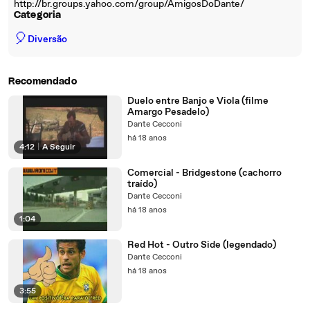
http://br.groups.yahoo.com/group/AmigosDoDante/
Categoria
🎈
Diversão
Recomendado
Duelo entre Banjo e Viola (filme
Amargo Pesadelo)
Dante Cecconi
há 18 anos
4:12
|
A Seguir
Comercial - Bridgestone (cachorro
traído)
Dante Cecconi
há 18 anos
1:04
Red Hot - Outro Side (legendado)
Dante Cecconi
há 18 anos
3:55