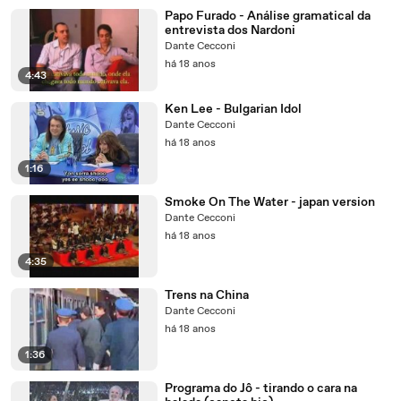
Papo Furado - Análise gramatical da
entrevista dos Nardoni
Dante Cecconi
há 18 anos
4:43
Ken Lee - Bulgarian Idol
Dante Cecconi
há 18 anos
1:16
Smoke On The Water - japan version
Dante Cecconi
há 18 anos
4:35
Trens na China
Dante Cecconi
há 18 anos
1:36
Programa do Jô - tirando o cara na