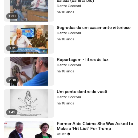
balada (caneta bic)
Dante Cecconi
há 18 anos
1:30
Segredos de um casamento vitorioso
Dante Cecconi
há 18 anos
3:01
Reportagem - litros de luz
Dante Cecconi
há 18 anos
2:36
Um ponto dentro de você
Dante Cecconi
há 18 anos
1:41
Former Aide Claims She Was Asked to
Make a ‘Hit List’ For Trump
Veuer