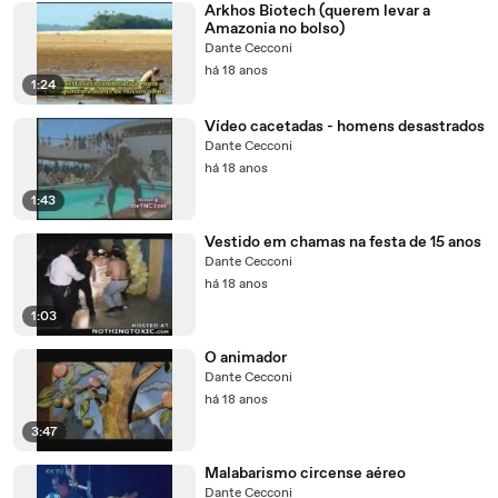
Arkhos Biotech (querem levar a
Amazonia no bolso)
Dante Cecconi
há 18 anos
1:24
Vídeo cacetadas - homens desastrados
Dante Cecconi
há 18 anos
1:43
Vestido em chamas na festa de 15 anos
Dante Cecconi
há 18 anos
1:03
O animador
Dante Cecconi
há 18 anos
3:47
Malabarismo circense aéreo
Dante Cecconi