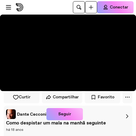
Pular para o player
Ir para o conteúdo principal
Conectar
Curtir
Compartilhar
Favorito
Seguir
Dante Cecconi
Como despistar um mala na manhã seguinte
há 18 anos