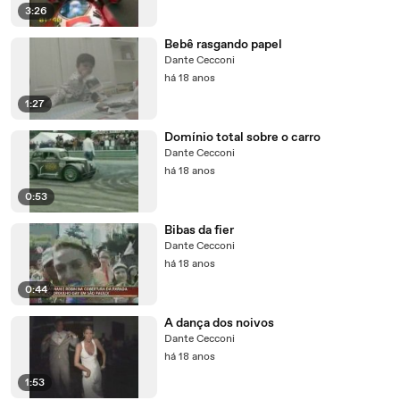
3:26
Bebê rasgando papel
Dante Cecconi
há 18 anos
1:27
Domínio total sobre o carro
Dante Cecconi
há 18 anos
0:53
Bibas da fier
Dante Cecconi
há 18 anos
0:44
A dança dos noivos
Dante Cecconi
há 18 anos
1:53