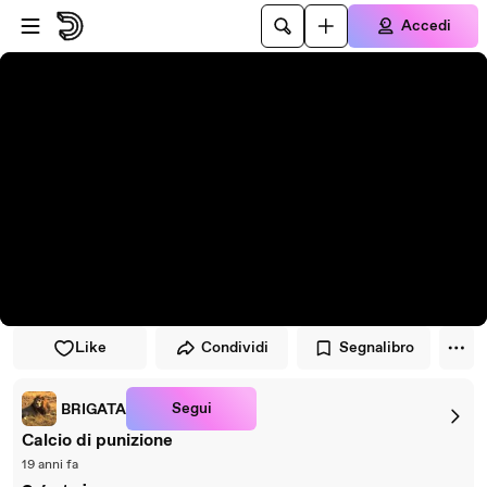
Vai al lettore
Passa al contenuto principale
Accedi
Like
Condividi
Segnalibro
Segui
BRIGATA
Calcio di punizione
19 anni fa