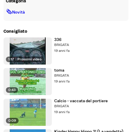
Categoria
🗞
Novità
Consigliato
336
BRIGATA
19 anni fa
1:17
|
Prossimi video
toma
BRIGATA
19 anni fa
0:43
Calcio - vaccata del portiere
BRIGATA
19 anni fa
0:09
Kinder Happy Hippo 2! (La vendetta)