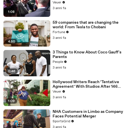
Disinformation’ Amongst All Social
Veuer
Media Platforms
3 anni fa
1:08
59 companies that are changing the
world: From Tesla to Chobani
Fortune
3 anni fa
4:50
3 Things to Know About Coco Gauff's
Parents
People
3 anni fa
0:46
Hollywood Writers Reach ‘Tentative
Agreement’ With Studios After 146
Day Strike
Veuer
3 anni fa
1:09
NHA Customers in Limbo as Company
Faces Potential Merger
SportsGrid
3 anni fa