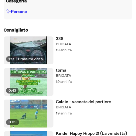
Categoria
✨
Persone
Consigliato
336
BRIGATA
19 anni fa
1:17
|
Prossimi video
toma
BRIGATA
19 anni fa
0:43
Calcio - vaccata del portiere
BRIGATA
19 anni fa
0:09
Kinder Happy Hippo 2! (La vendetta)