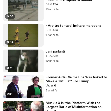
Il Bambino Stupido Al Mondo
BRIGATA
19 anni fa
0:05
- Arbitro tenta di imitare maradona
BRIGATA
19 anni fa
0:04
cani parlanti
BRIGATA
19 anni fa
0:41
Former Aide Claims She Was Asked to
Make a ‘Hit List’ For Trump
Veuer
3 anni fa
0:51
Musk’s X Is ‘the Platform With the
Largest Ratio of Misinformation or