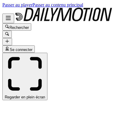
Passer au player
Passer au contenu principal
Rechercher
Se connecter
Regarder en plein écran