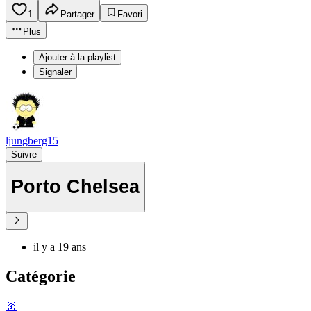
1
Partager
Favori
Plus
Ajouter à la playlist
Signaler
ljungberg15
Suivre
Porto Chelsea
il y a 19 ans
Catégorie
🥇