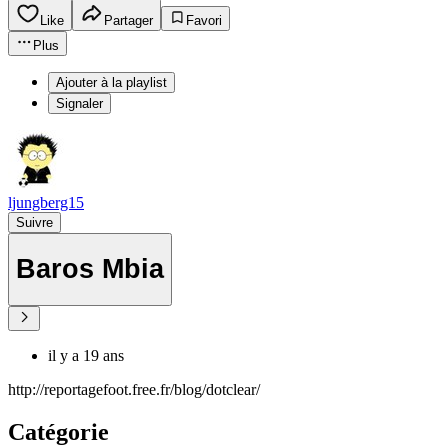
Like
Partager
Favori
Plus
Ajouter à la playlist
Signaler
ljungberg15
Suivre
Baros Mbia
il y a 19 ans
http://reportagefoot.free.fr/blog/dotclear/
Catégorie