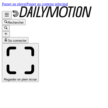
Passer au player
Passer au contenu principal
Rechercher
Se connecter
Regarder en plein écran