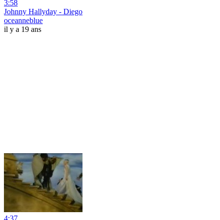
3:58
Johnny Hallyday - Diego
oceanneblue
il y a 19 ans
4:37