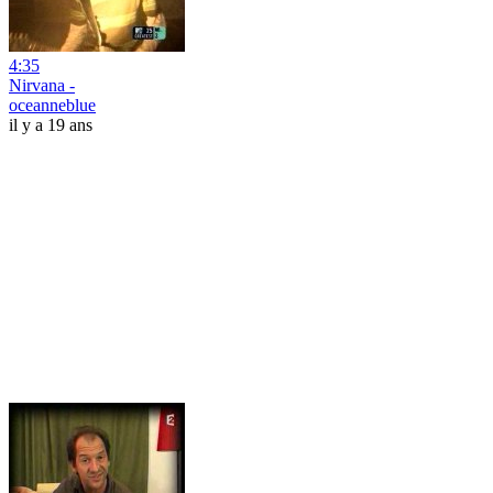
4:35
Nirvana -
oceanneblue
il y a 19 ans