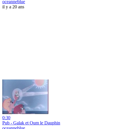
oceanneblue
il y a 20 ans
0:30
Pub - Galak et Oum le Dauphin
oceanneblue