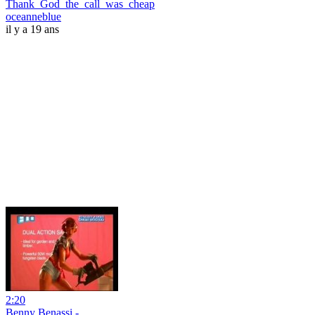
Thank_God_the_call_was_cheap
oceanneblue
il y a 19 ans
2:20
Benny Benassi -