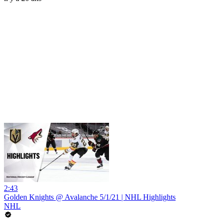
2:43
Golden Knights @ Avalanche 5/1/21 | NHL Highlights
NHL