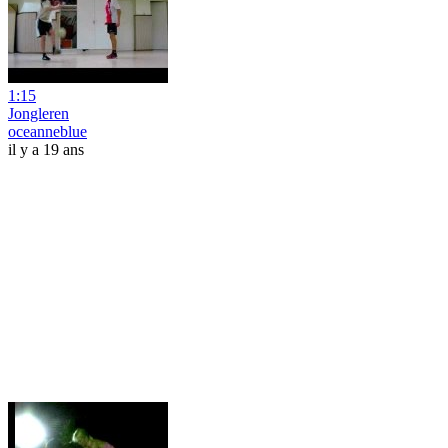
1:15
Jongleren
oceanneblue
il y a 19 ans