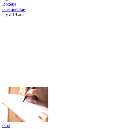
Roxette
oceanneblue
il y a 19 ans
0:52