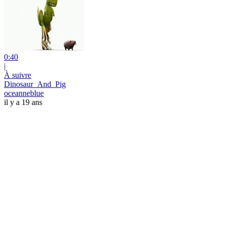
0:40
|
À suivre
Dinosaur_And_Pig
oceanneblue
il y a 19 ans