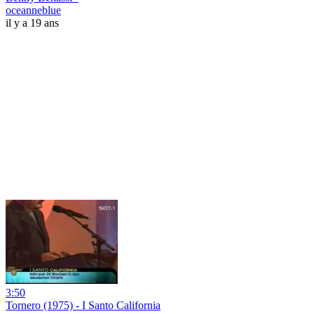
oceanneblue
il y a 19 ans
3:50
Tornero (1975) - I Santo California