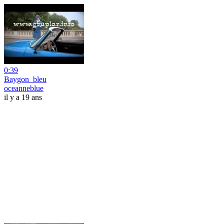
0:39
Baygon_bleu
oceanneblue
il y a 19 ans