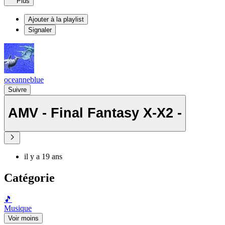
Plus
Ajouter à la playlist
Signaler
oceanneblue
Suivre
AMV - Final Fantasy X-X2 -
il y a 19 ans
Catégorie
🎵
Musique
Voir moins