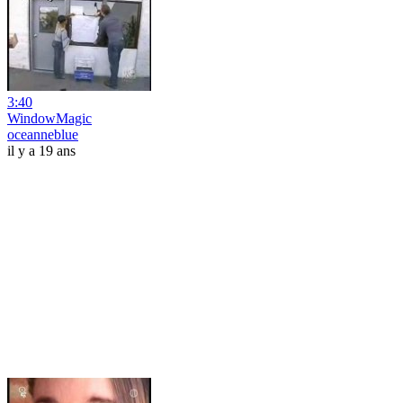
3:40
WindowMagic
oceanneblue
il y a 19 ans