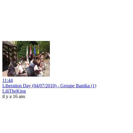
11:44
Liberation Day (04/07/2010) - Groupe Ihanika (1)
LiliTheKing
il y a 16 ans