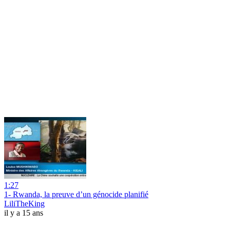
1:27
1- Rwanda, la preuve d’un génocide planifié
LiliTheKing
il y a 15 ans