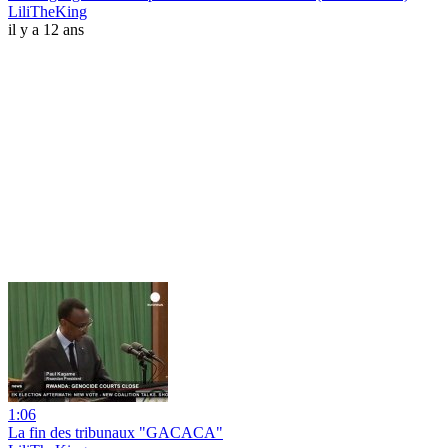
LiliTheKing
il y a 12 ans
1:06
La fin des tribunaux "GACACA"