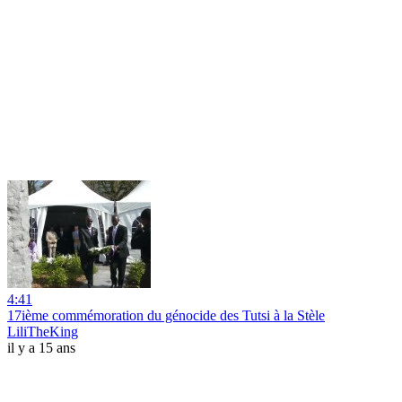
4:41
17ième commémoration du génocide des Tutsi à la Stèle
LiliTheKing
il y a 15 ans