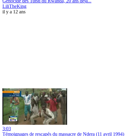
Génocide des Tutsti du Rwanda, 20 ans déjà...
LiliTheKing
il y a 12 ans
3:03
Témoignages de rescapés du massacre de Ndera (11 avril 1994)