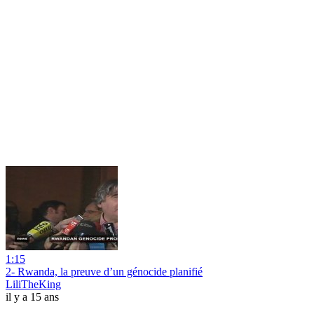
1:15
2- Rwanda, la preuve d’un génocide planifié
LiliTheKing
il y a 15 ans