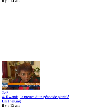
il y a 14 ans
2:43
4- Rwanda, la preuve d’un génocide planifié
LiliTheKing
il y a 15 ans