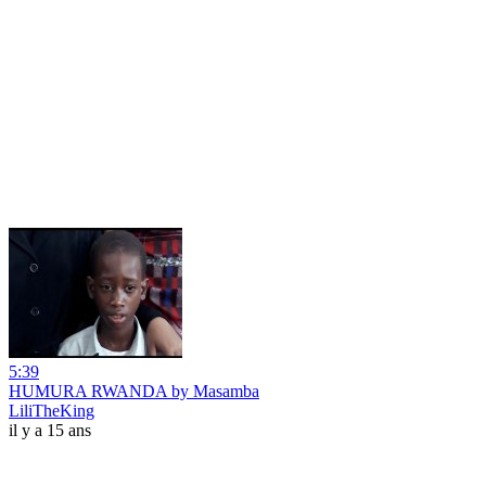
5:39
HUMURA RWANDA by Masamba
LiliTheKing
il y a 15 ans