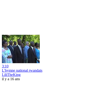
3:10
L'hymne national rwandais
LiliTheKing
il y a 16 ans