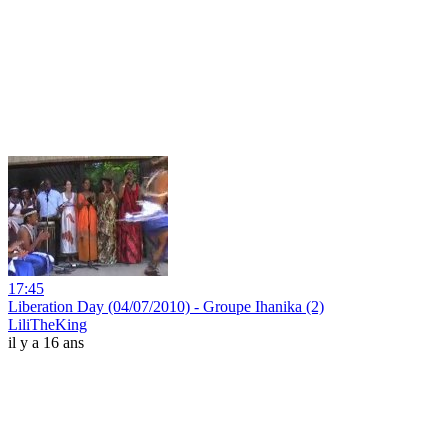
17:45
Liberation Day (04/07/2010) - Groupe Ihanika (2)
LiliTheKing
il y a 16 ans