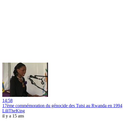
14:58
17ème commémoration du génocide des Tutsi au Rwanda en 1994
LiliTheKing
il y a 15 ans