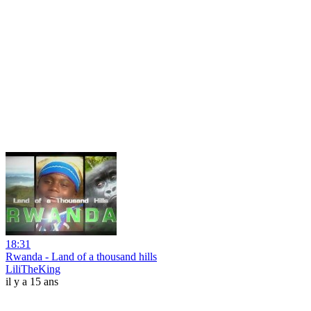
18:31
Rwanda - Land of a thousand hills
LiliTheKing
il y a 15 ans