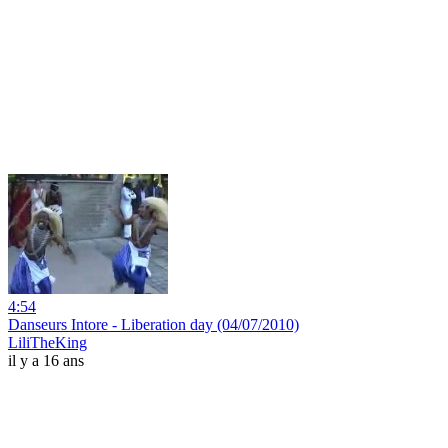
4:54
Danseurs Intore - Liberation day (04/07/2010)
LiliTheKing
il y a 16 ans