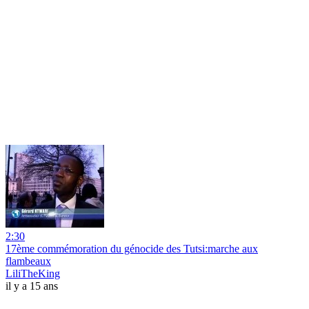
2:30
17ème commémoration du génocide des Tutsi:marche aux
flambeaux
LiliTheKing
il y a 15 ans