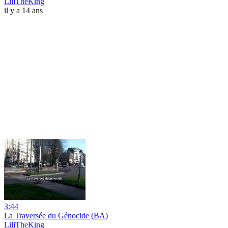
LiliTheKing
il y a 14 ans
3:44
La Traversée du Génocide (BA)
LiliTheKing