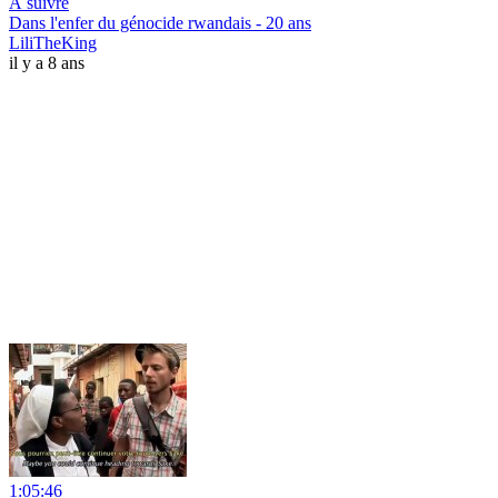
À suivre
Dans l'enfer du génocide rwandais - 20 ans
LiliTheKing
il y a 8 ans
1:05:46