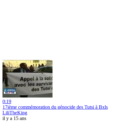
0:19
17ième commémoration du génocide des Tutsi à Bxls
LiliTheKing
il y a 15 ans