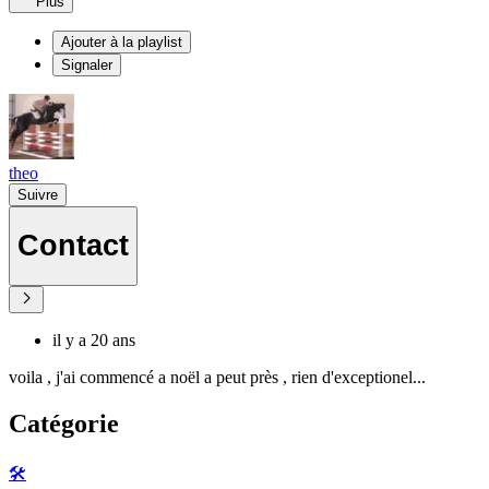
Plus
Ajouter à la playlist
Signaler
theo
Suivre
Contact
il y a 20 ans
voila , j'ai commencé a noël a peut près , rien d'exceptionel...
Catégorie
🛠️