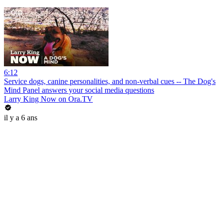
6:12
Service dogs, canine personalities, and non-verbal cues -- The Dog's
Mind Panel answers your social media questions
Larry King Now on Ora.TV
il y a 6 ans