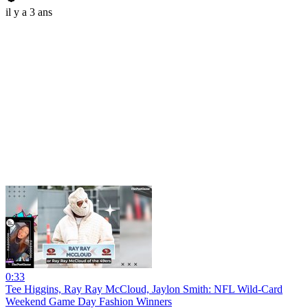
il y a 3 ans
0:33
Tee Higgins, Ray Ray McCloud, Jaylon Smith: NFL Wild-Card
Weekend Game Day Fashion Winners