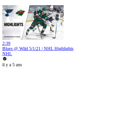
2:39
Blues @ Wild 5/1/21 | NHL Highlights
NHL
il y a 5 ans