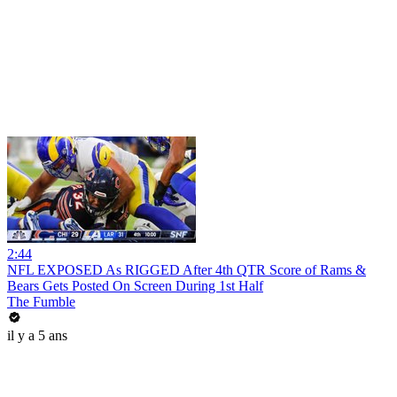
2:44
NFL EXPOSED As RIGGED After 4th QTR Score of Rams &
Bears Gets Posted On Screen During 1st Half
The Fumble
il y a 5 ans