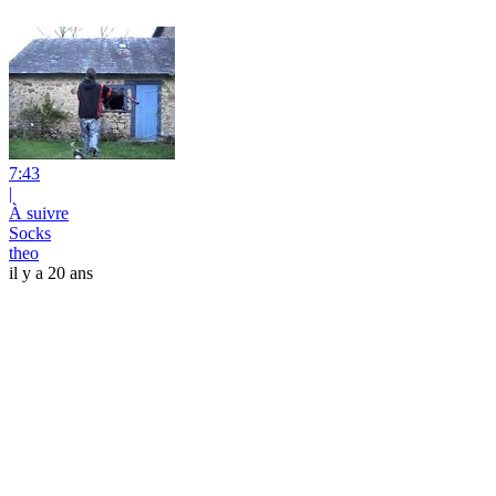
7:43
|
À suivre
Socks
theo
il y a 20 ans