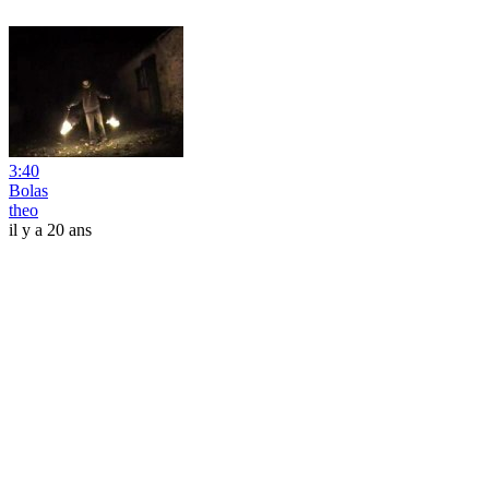
3:40
Bolas
theo
il y a 20 ans