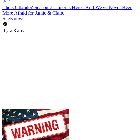
2:21
The 'Outlander' Season 7 Trailer is Here - And We've Never Been
More Afraid for Jamie & Claire
SheKnows
il y a 3 ans