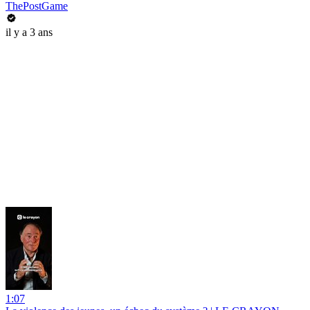
ThePostGame
il y a 3 ans
1:07