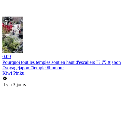
0:09
Pourquoi tout les temples sont en haut d'escaliers ?? 😔 #japon
#voyagejapon #temple #humour
Kiwi Pinku
il y a 3 jours