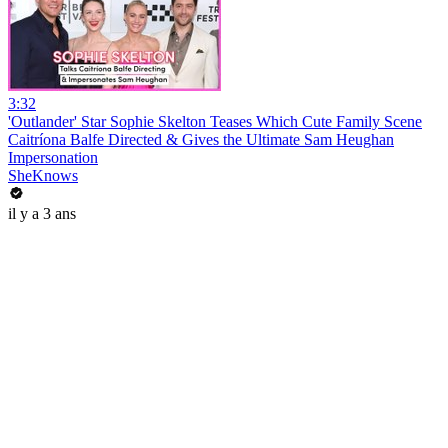
3:32
'Outlander' Star Sophie Skelton Teases Which Cute Family Scene
Caitríona Balfe Directed & Gives the Ultimate Sam Heughan
Impersonation
SheKnows
il y a 3 ans