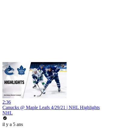
2:36
Canucks @ Maple Leafs 4/29/21 | NHL Highlights
NHL
il y a 5 ans