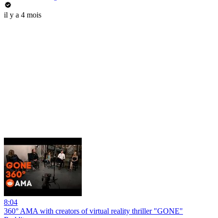
il y a 4 mois
8:04
360° AMA with creators of virtual reality thriller "GONE"