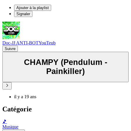
Ajouter à la playlist
Signaler
Doc-JJ ANTI-BOTYouTeub
Suivre
CHAMPY (Pendulum -
Painkiller)
il y a 19 ans
Catégorie
🎵
Musique