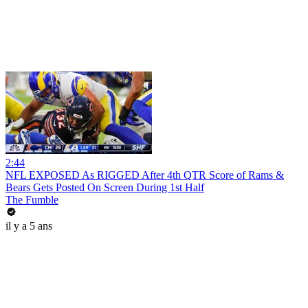
2:44
NFL EXPOSED As RIGGED After 4th QTR Score of Rams &
Bears Gets Posted On Screen During 1st Half
The Fumble
il y a 5 ans