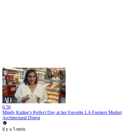
6:50
Mindy Kaling’s Perfect Day at her Favorite LA Farmers Market
Architectural Digest
il y a 5 mois