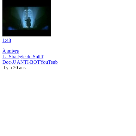
1:48
|
À suivre
La Stratégie du Spliff
Doc-JJ ANTI-BOTYouTeub
il y a 20 ans