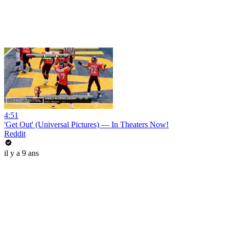
4:51
'Get Out' (Universal Pictures) — In Theaters Now!
Reddit
il y a 9 ans