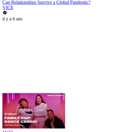
Can Relationships Survive a Global Pandemic?
VICE
il y a 6 ans