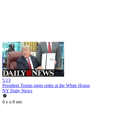
5:13
President Trump signs order at the White House
NY Daily News
il y a 8 ans