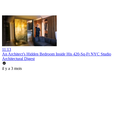
11:13
An Architect’s Hidden Bedroom Inside His 420-Sq-Ft NYC Studio
Architectural Digest
il y a 3 mois