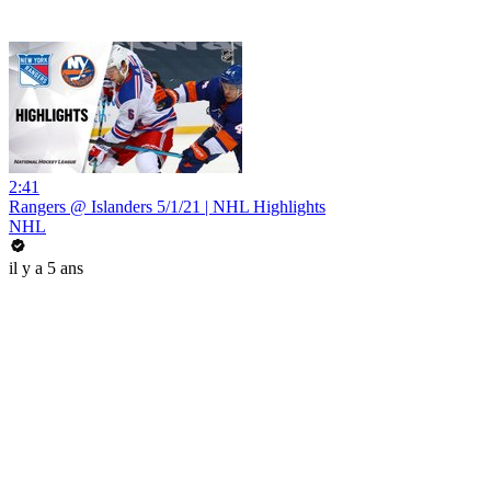
2:41
Rangers @ Islanders 5/1/21 | NHL Highlights
NHL
il y a 5 ans