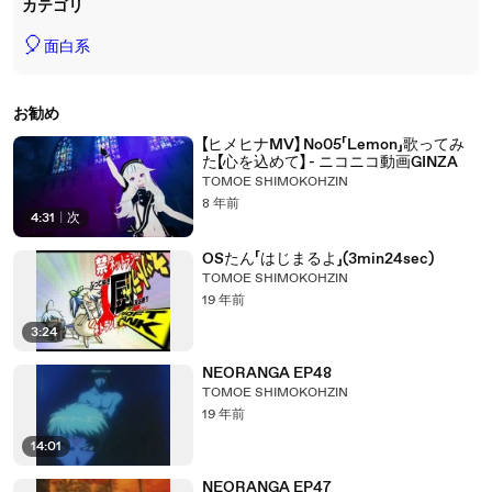
カテゴリ
🎈
面白系
お勧め
【ヒメヒナMV】 No05「Lemon」歌ってみ
た【心を込めて】 - ニコニコ動画GINZA
TOMOE SHIMOKOHZIN
8 年前
4:31
|
次
OSたん「はじまるよ」(3min24sec)
TOMOE SHIMOKOHZIN
19 年前
3:24
NEORANGA EP48
TOMOE SHIMOKOHZIN
19 年前
14:01
NEORANGA EP47