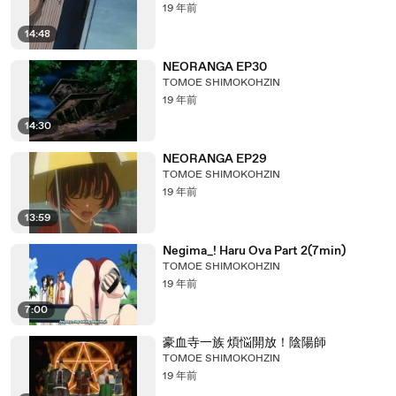
19 年前
14:48
NEORANGA EP30
TOMOE SHIMOKOHZIN
19 年前
14:30
NEORANGA EP29
TOMOE SHIMOKOHZIN
19 年前
13:59
Negima_! Haru Ova Part 2(7min)
TOMOE SHIMOKOHZIN
19 年前
7:00
豪血寺一族 煩悩開放！陰陽師
TOMOE SHIMOKOHZIN
19 年前