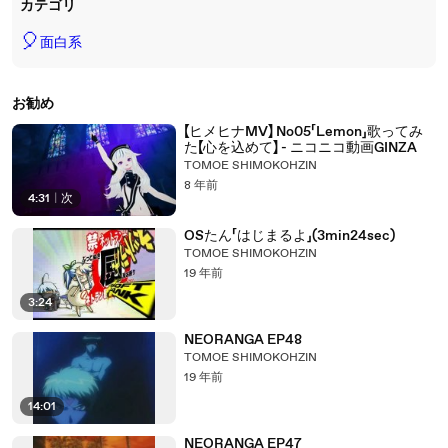
カテゴリ
🎈
面白系
お勧め
【ヒメヒナMV】 No05「Lemon」歌ってみ
た【心を込めて】 - ニコニコ動画GINZA
TOMOE SHIMOKOHZIN
8 年前
4:31
|
次
OSたん「はじまるよ」(3min24sec)
TOMOE SHIMOKOHZIN
19 年前
3:24
NEORANGA EP48
TOMOE SHIMOKOHZIN
19 年前
14:01
NEORANGA EP47