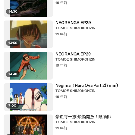
19 年前
14:30
NEORANGA EP29
TOMOE SHIMOKOHZIN
19 年前
13:59
NEORANGA EP28
TOMOE SHIMOKOHZIN
19 年前
14:48
Negima_! Haru Ova Part 2(7min)
TOMOE SHIMOKOHZIN
19 年前
7:00
豪血寺一族 煩悩開放！陰陽師
TOMOE SHIMOKOHZIN
19 年前