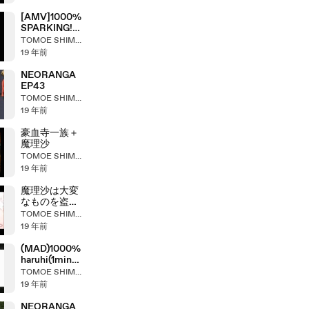
[AMV]1000%
SPARKING!
Ver1
TOMOE SHIMOKOHZIN
19 年前
NEORANGA
EP43
TOMOE SHIMOKOHZIN
19 年前
豪血寺一族＋
魔理沙
TOMOE SHIMOKOHZIN
19 年前
魔理沙は大変
なものを盗ん
で
TOMOE SHIMOKOHZIN
19 年前
(MAD)1000%
haruhi(1min44
sec)
TOMOE SHIMOKOHZIN
19 年前
NEORANGA