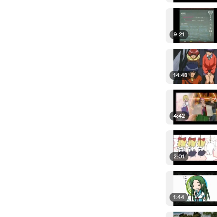
9:21
14:48
4:42
2:01
1:44