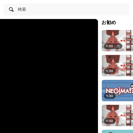
検索
お勧め
1:30
|
次
1:30
1:30
1:30