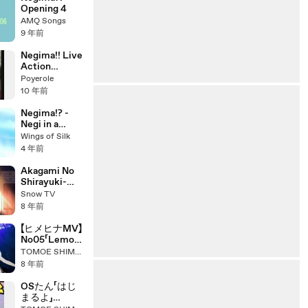
Opening 4
AMQ Songs
9 年前
Negima!! Live
Action
episode 4 1/4
Poyerole
Eng Sub
10 年前
Negima!? -
Negi in a
parachute
Wings of Silk
4 年前
Akagami No
Shirayuki-
Hime AMV
Snow TV
(Snow White
8 年前
and the Red
hair AMV) -
【ヒメヒナMV】
Zen X
No05「Lemon」
Shirayuki -
歌ってみた【心
TOMOE SHIMOKOHZIN
Next to you
を込めて】 - ニ
8 年前
コニコ動画
GINZA
OSたん「はじ
まるよ」