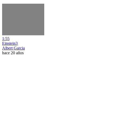
1:55
Einstein3
Albert Garcia
hace 20 años