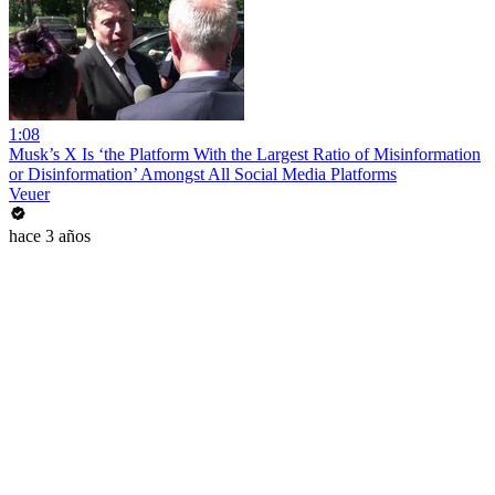
1:08
Musk’s X Is ‘the Platform With the Largest Ratio of Misinformation
or Disinformation’ Amongst All Social Media Platforms
Veuer
hace 3 años