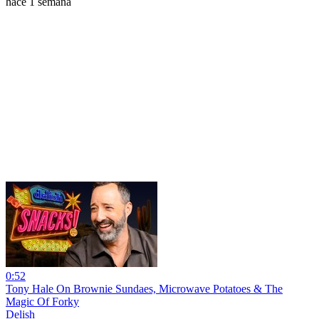
hace 1 semana
0:52
Tony Hale On Brownie Sundaes, Microwave Potatoes & The
Magic Of Forky
Delish