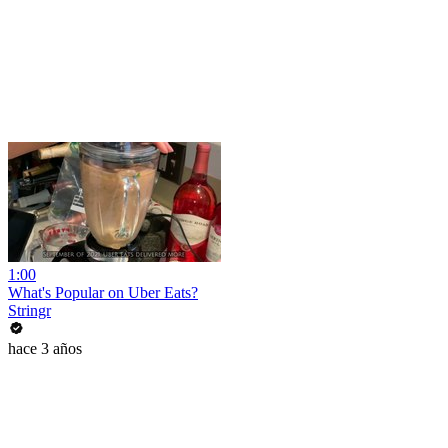
1:00
What's Popular on Uber Eats?
Stringr
hace 3 años