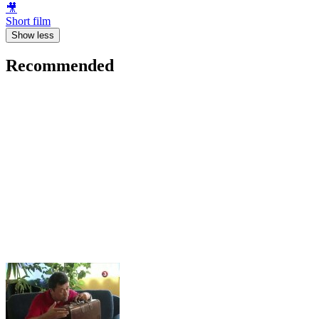
🎥
Short film
Show less
Recommended