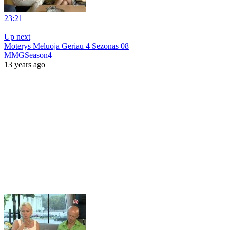
23:21
|
Up next
Moterys Meluoja Geriau 4 Sezonas 08
MMGSeason4
13 years ago