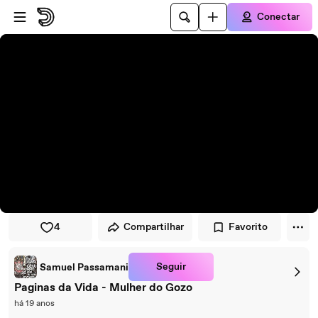
Pular para o player
Ir para o conteúdo principal
Conectar
4
Compartilhar
Favorito
Seguir
Samuel Passamani
Paginas da Vida - Mulher do Gozo
há 19 anos