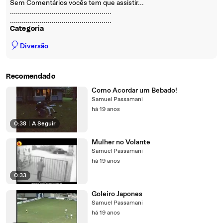
Sem Comentários vocês tem que assistir...
...................................................
...................................................
Categoria
🎈
Diversão
Recomendado
Como Acordar um Bebado!
Samuel Passamani
há 19 anos
0:38
|
A Seguir
Mulher no Volante
Samuel Passamani
há 19 anos
0:33
Goleiro Japones
Samuel Passamani
há 19 anos