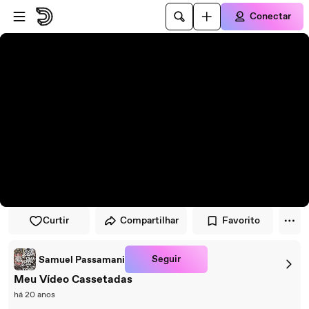
Pular para o player
Ir para o conteúdo principal
Conectar
Curtir
Compartilhar
Favorito
Seguir
Samuel Passamani
Meu Vídeo Cassetadas
há 20 anos