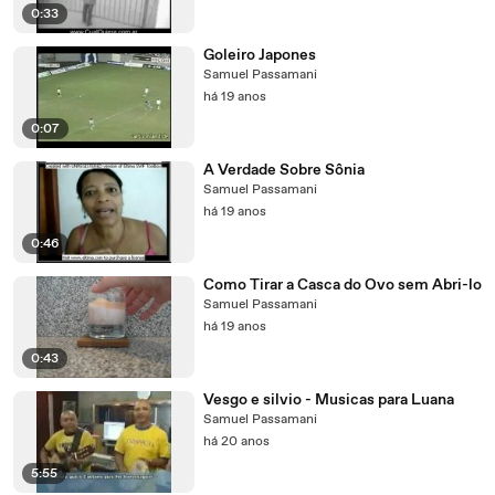
0:33
Goleiro Japones
Samuel Passamani
há 19 anos
0:07
A Verdade Sobre Sônia
Samuel Passamani
há 19 anos
0:46
Como Tirar a Casca do Ovo sem Abri-lo
Samuel Passamani
há 19 anos
0:43
Vesgo e silvio - Musicas para Luana
Samuel Passamani
há 20 anos
5:55