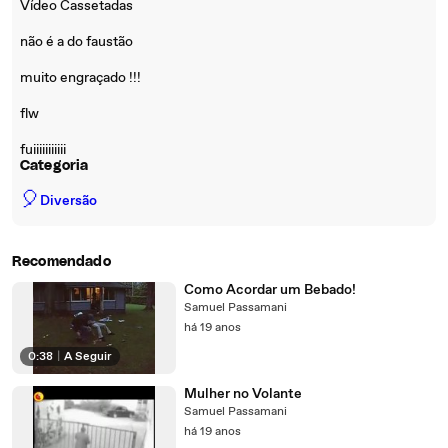
Vídeo Cassetadas
não é a do faustão
muito engraçado !!!
flw
fuiiiiiiiiiii
Categoria
🎈
Diversão
Recomendado
Como Acordar um Bebado!
Samuel Passamani
há 19 anos
0:38
|
A Seguir
Mulher no Volante
Samuel Passamani
há 19 anos