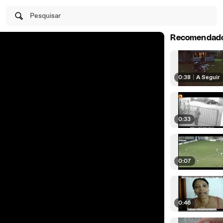
Pesquisar
Recomendad
0:38
|
A Seguir
0:33
0:07
0:46