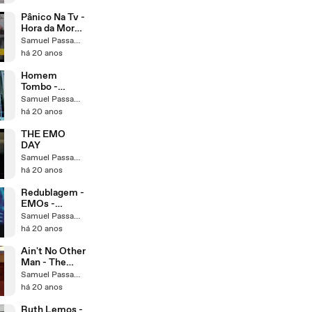
Pânico Na Tv -
Hora da Morte
1
Samuel Passamani
há 20 anos
Homem
Tombo -
Pânico na Tv
Samuel Passamani
há 20 anos
THE EMO
DAY
Samuel Passamani
há 20 anos
Redublagem -
EMOs -
Fantástico
Samuel Passamani
há 20 anos
Ain't No Other
Man - The
Sims 2
Samuel Passamani
há 20 anos
Ruth Lemos -