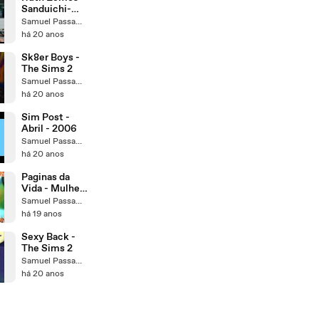
Sanduichi-
ichi
Samuel Passamani
há 20 anos
Sk8er Boys -
The Sims 2
Samuel Passamani
há 20 anos
Sim Post -
Abril - 2006
Samuel Passamani
há 20 anos
Paginas da
Vida - Mulher
do Gozo
Samuel Passamani
há 19 anos
Sexy Back -
The Sims 2
Samuel Passamani
há 20 anos