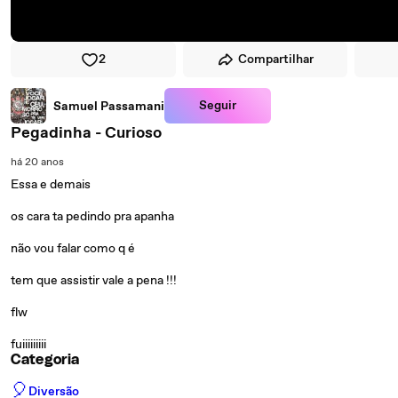
2
Compartilhar
Seguir
Samuel Passamani
Pegadinha - Curioso
há 20 anos
Essa e demais
os cara ta pedindo pra apanha
não vou falar como q é
tem que assistir vale a pena !!!
flw
fuiiiiiiiii
Categoria
🎈
Diversão