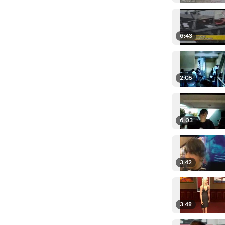
6:43
2:05
6:03
3:42
3:48