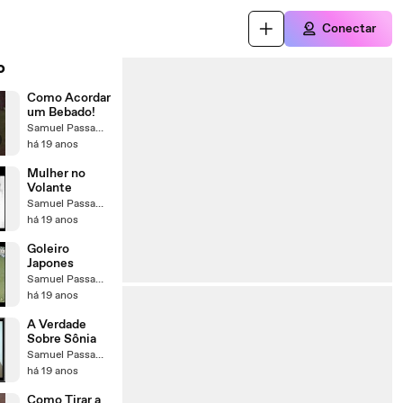
Conectar
o
Como Acordar
um Bebado!
Samuel Passamani
há 19 anos
Mulher no
Volante
Samuel Passamani
há 19 anos
Goleiro
Japones
Samuel Passamani
há 19 anos
A Verdade
Sobre Sônia
Samuel Passamani
há 19 anos
Como Tirar a