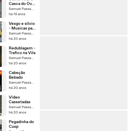
Casca do Ovo
sem Abri-lo
Samuel Passamani
há 19 anos
Vesgo e silvio
- Musicas para
Luana
Samuel Passamani
há 20 anos
Redublagem -
Trafico na Vila
Samuel Passamani
há 20 anos
Cabeção
Bebado
Samuel Passamani
há 20 anos
Vídeo
Cassetadas
Samuel Passamani
há 20 anos
Pegadinha do
Cusp