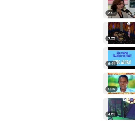
2:15
3:22
6:41
1:06
4:08