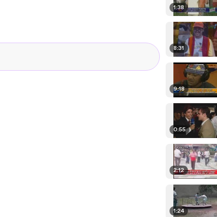
1:38
8:31
9:18
0:55
2:12
1:24