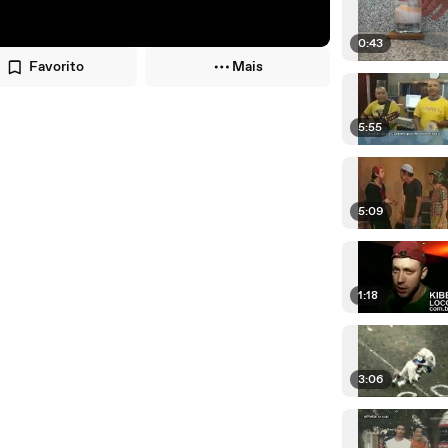
0:43
Favorito
Mais
5:55
5:09
1:18
3:06