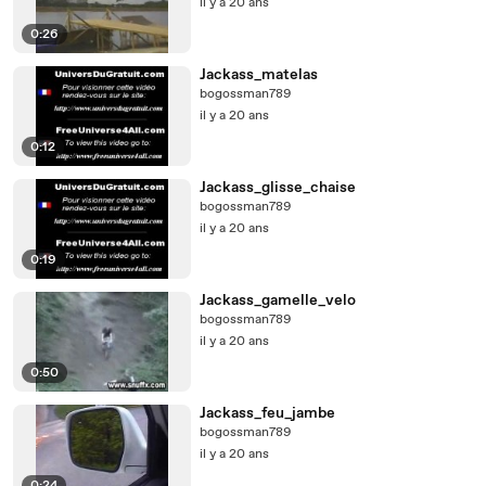
il y a 20 ans
0:26
Jackass_matelas
bogossman789
il y a 20 ans
0:12
Jackass_glisse_chaise
bogossman789
il y a 20 ans
0:19
Jackass_gamelle_velo
bogossman789
il y a 20 ans
0:50
Jackass_feu_jambe
bogossman789
il y a 20 ans