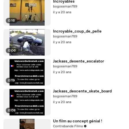
Incroyables
bogossman789
il y a 20 ans
0:16
Incroyable_coup_de_pelle
bogossman789
il y a 20 ans
0:06
Jackass_desente_escalator
bogossman789
il y a 20 ans
0:19
Jackass_descente_skate_board
bogossman789
il y a 20 ans
0:08
Un film au concept génial !
Contrebande Films