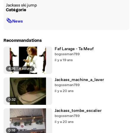
Jackass ski jump
Catégorie
🗞
News
Recommandations
Faf Larage - Ta Meuf
bogossman789
il y a 19 ans
4:35
|
À suivre
Jackass_machine_a_laver
bogossman789
il y a 20 ans
0:32
Jackass_tombe_escalier
bogossman789
il y a 20 ans
0:16