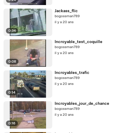
0:24
Jackass_flic
bogossman789
il y a 20 ans
0:34
Incroyable_test_coquille
bogossman789
il y a 20 ans
0:08
Incroyables_trafic
bogossman789
il y a 20 ans
0:14
Incroyables_jour_de_chance
bogossman789
il y a 20 ans
0:16