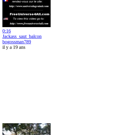
0:16
Jackass_saut_balcon
bogossman789
il y a 19 ans