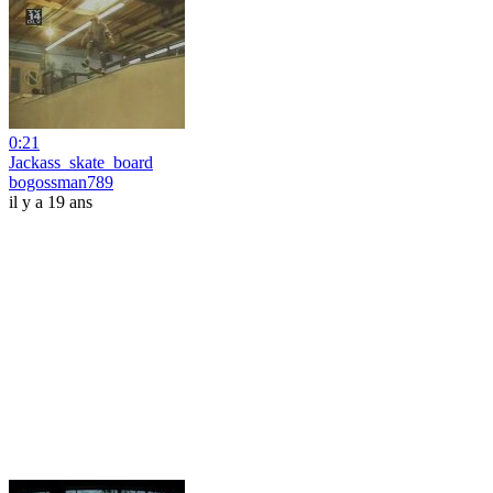
0:21
Jackass_skate_board
bogossman789
il y a 19 ans