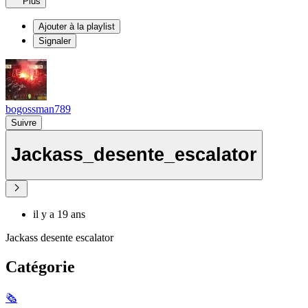
Plus
Ajouter à la playlist
Signaler
bogossman789
Suivre
Jackass_desente_escalator
il y a 19 ans
Jackass desente escalator
Catégorie
🗞