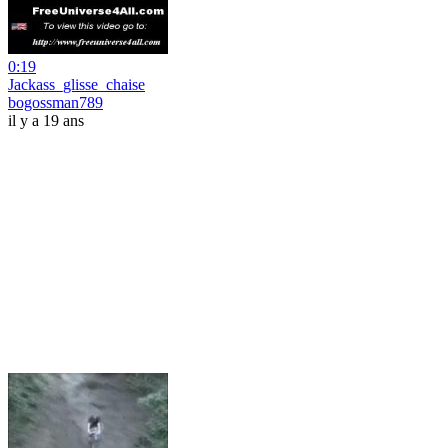
0:19
Jackass_glisse_chaise
bogossman789
il y a 19 ans