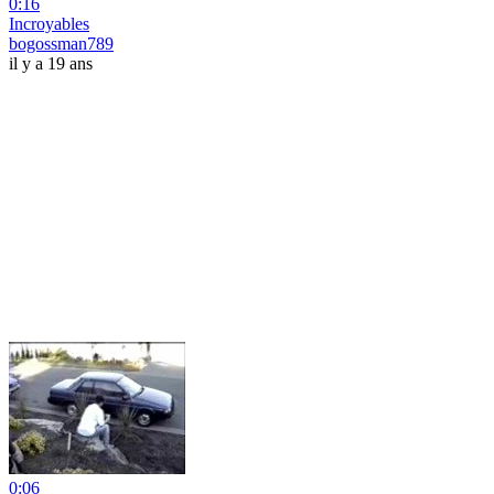
0:16
Incroyables
bogossman789
il y a 19 ans
0:06