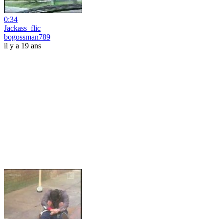
0:34
Jackass_flic
bogossman789
il y a 19 ans