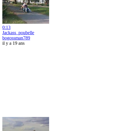
0:13
Jackass_poubelle
bogossman789
il y a 19 ans