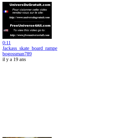
0:11
Jackass_skate_board_rampe
bogossman789
il y a 19 ans