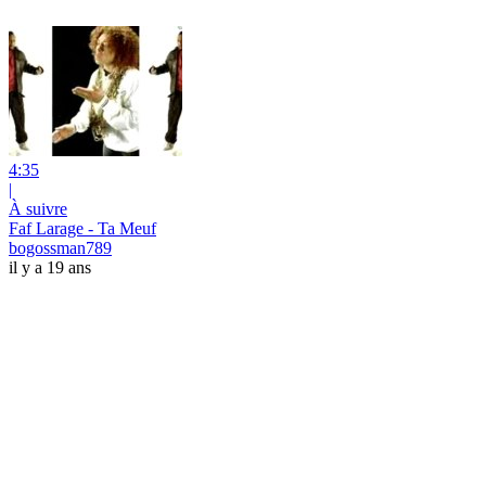
4:35
|
À suivre
Faf Larage - Ta Meuf
bogossman789
il y a 19 ans