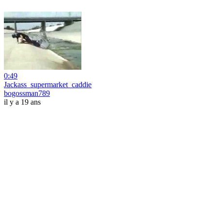
0:49
Jackass_supermarket_caddie
bogossman789
il y a 19 ans