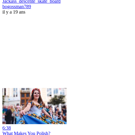
Jackass_descente_skate_board
bogossman789
il y a 19 ans
6:38
What Makes You Polish?