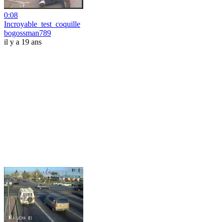
0:08
Incroyable_test_coquille
bogossman789
il y a 19 ans