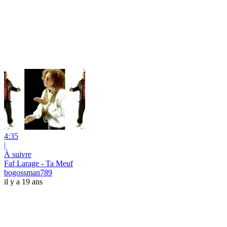
4:35
|
À suivre
Faf Larage - Ta Meuf
bogossman789
il y a 19 ans