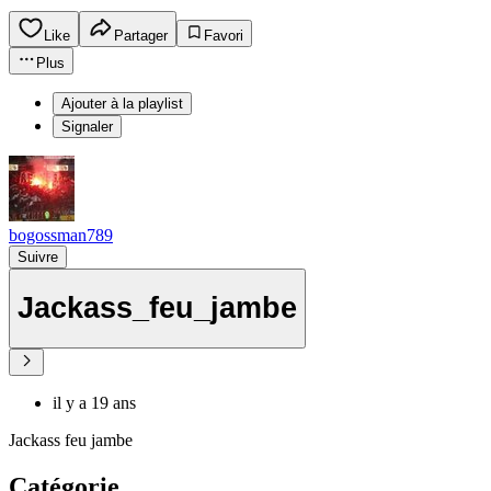
Like
Partager
Favori
Plus
Ajouter à la playlist
Signaler
bogossman789
Suivre
Jackass_feu_jambe
il y a 19 ans
Jackass feu jambe
Catégorie