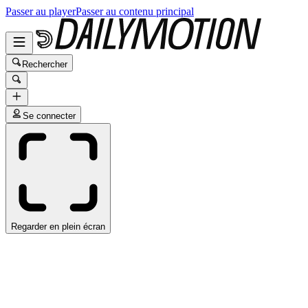
Passer au player
Passer au contenu principal
Rechercher
Se connecter
Regarder en plein écran