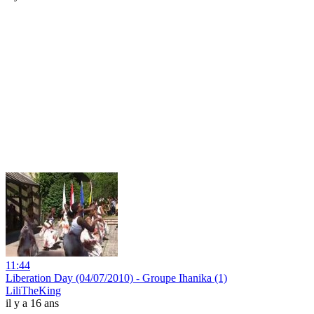
11:44
Liberation Day (04/07/2010) - Groupe Ihanika (1)
LiliTheKing
il y a 16 ans