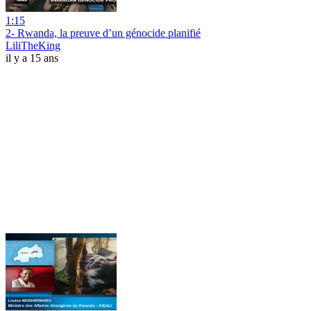
1:15
2- Rwanda, la preuve d’un génocide planifié
LiliTheKing
il y a 15 ans