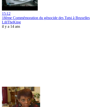
15:12
18ème Commémoration du génocide des Tutsi à Bruxelles
LiliTheKing
il y a 14 ans