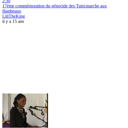
2:30
17ème commémoration du génocide des Tutsi:marche aux
flambeaux
LiliTheKing
il y a 15 ans