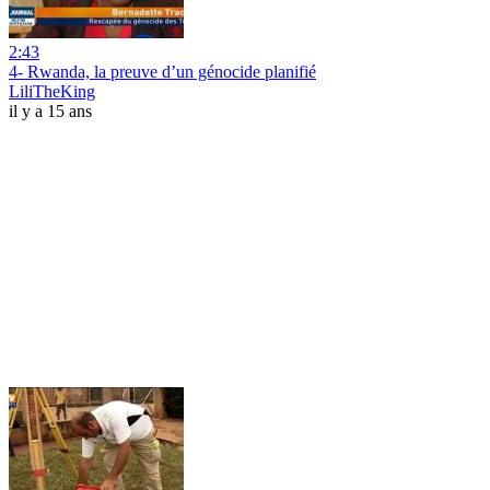
2:43
4- Rwanda, la preuve d’un génocide planifié
LiliTheKing
il y a 15 ans