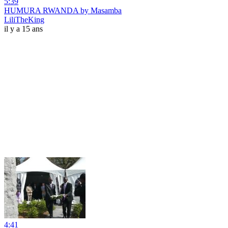
5:39
HUMURA RWANDA by Masamba
LiliTheKing
il y a 15 ans
4:41