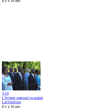
il y a 16 ans
3:10
L'hymne national rwandais
LiliTheKing
il y a 16 ans