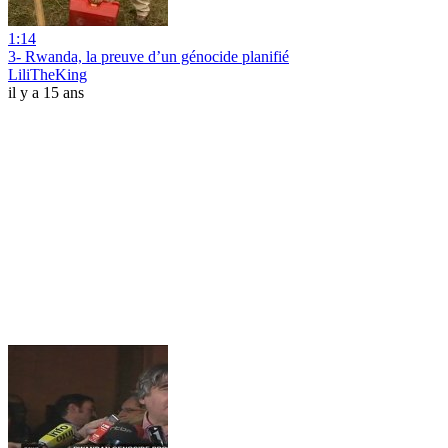
1:14
3- Rwanda, la preuve d’un génocide planifié
LiliTheKing
il y a 15 ans