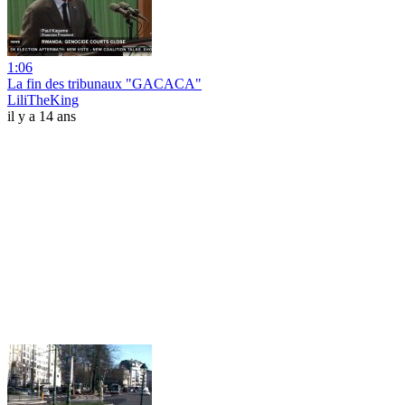
1:06
La fin des tribunaux "GACACA"
LiliTheKing
il y a 14 ans