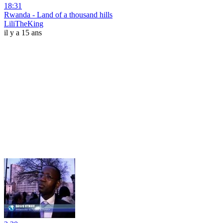
18:31
Rwanda - Land of a thousand hills
LiliTheKing
il y a 15 ans