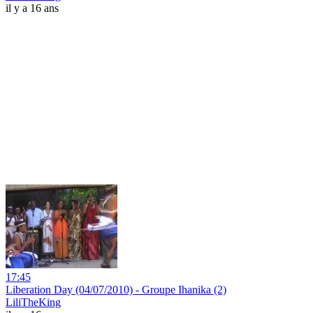
il y a 16 ans
17:45
Liberation Day (04/07/2010) - Groupe Ihanika (2)
LiliTheKing