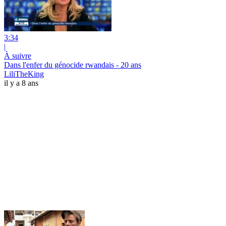
3:34
|
À suivre
Dans l'enfer du génocide rwandais - 20 ans
LiliTheKing
il y a 8 ans