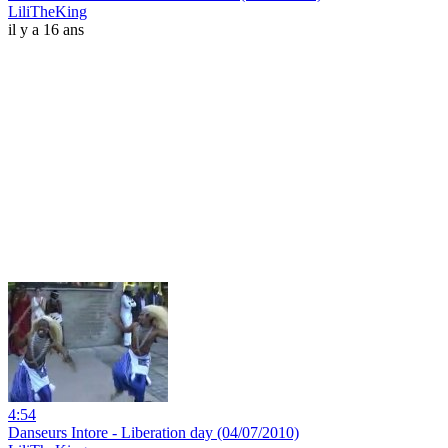
LiliTheKing
il y a 16 ans
4:54
Danseurs Intore - Liberation day (04/07/2010)