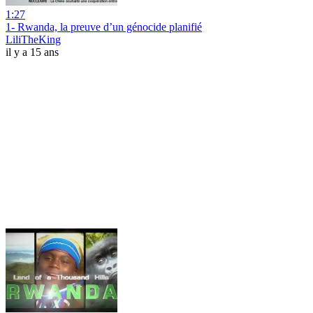
1:27
1- Rwanda, la preuve d’un génocide planifié
LiliTheKing
il y a 15 ans