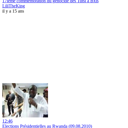
17ième commémoration du génocide des Tutsi à Bxls
LiliTheKing
il y a 15 ans
12:46
Elections Présidentielles au Rwanda (09.08.2010)