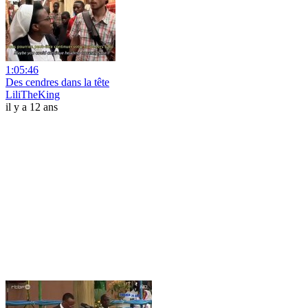
1:05:46
Des cendres dans la tête
LiliTheKing
il y a 12 ans