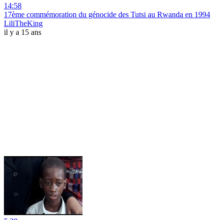
14:58
17ème commémoration du génocide des Tutsi au Rwanda en 1994
LiliTheKing
il y a 15 ans