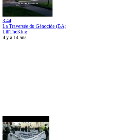
3:44
La Traversée du Génocide (BA)
LiliTheKing
il y a 14 ans