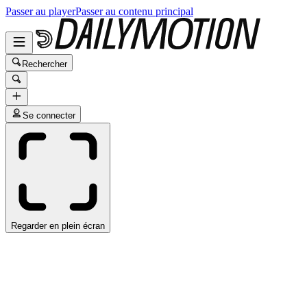
Passer au player
Passer au contenu principal
Rechercher
Se connecter
Regarder en plein écran