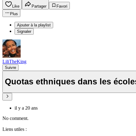
Like
Partager
Favori
Plus
Ajouter à la playlist
Signaler
LiliTheKing
Suivre
Quotas ethniques dans les écol
il y a 20 ans
No comment.
Liens utiles :