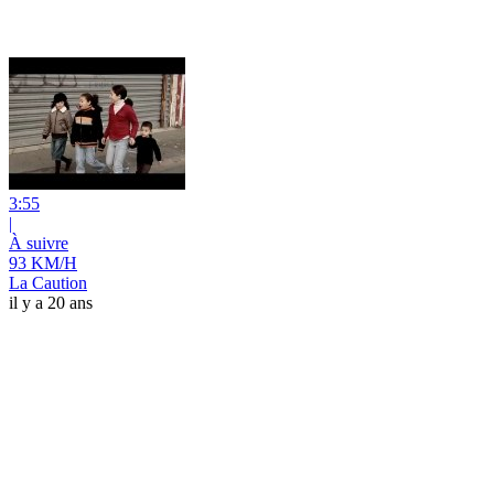
3:55
|
À suivre
93 KM/H
La Caution
il y a 20 ans