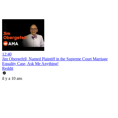
12:40
Jim Obergefell, Named Plaintiff in the Supreme Court Marriage
Equality Case, Ask Me Anything!
Reddit
il y a 10 ans