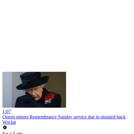
1:07
Queen misses Remembrance Sunday service due to strained back
Wochit
il y a 5 ans