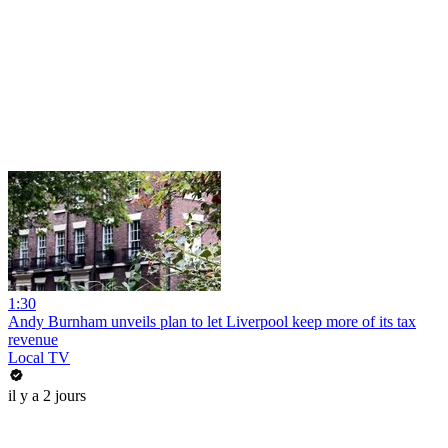
1:30
Andy Burnham unveils plan to let Liverpool keep more of its tax
revenue
Local TV
il y a 2 jours