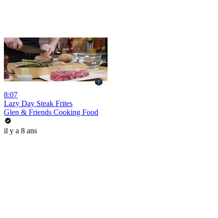
8:07
Lazy Day Steak Frites
Glen & Friends Cooking Food
il y a 8 ans