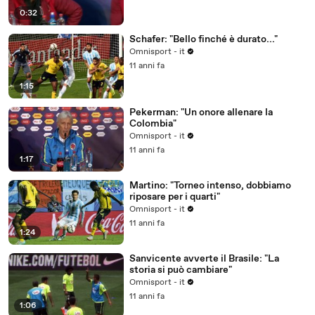
0:32
Schafer: "Bello finché è durato..."
Omnisport - it
11 anni fa
1:15
Pekerman: "Un onore allenare la
Colombia"
Omnisport - it
11 anni fa
1:17
Martino: "Torneo intenso, dobbiamo
riposare per i quarti"
Omnisport - it
11 anni fa
1:24
Sanvicente avverte il Brasile: "La
storia si può cambiare"
Omnisport - it
11 anni fa
1:06