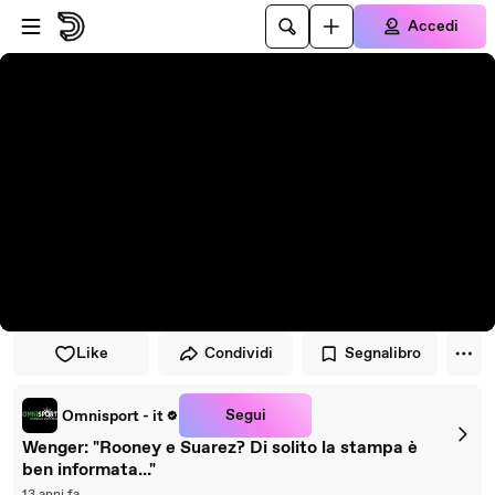
Vai al lettore
Passa al contenuto principale
Accedi
Like
Condividi
Segnalibro
Segui
Omnisport - it
Wenger: "Rooney e Suarez? Di solito la stampa è
ben informata..."