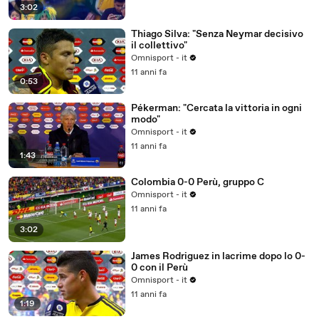
3:02
Thiago Silva: "Senza Neymar decisivo
il collettivo"
Omnisport - it
11 anni fa
0:53
Pékerman: "Cercata la vittoria in ogni
modo"
Omnisport - it
11 anni fa
1:43
Colombia 0-0 Perù, gruppo C
Omnisport - it
11 anni fa
3:02
James Rodriguez in lacrime dopo lo 0-
0 con il Perù
Omnisport - it
11 anni fa
1:19