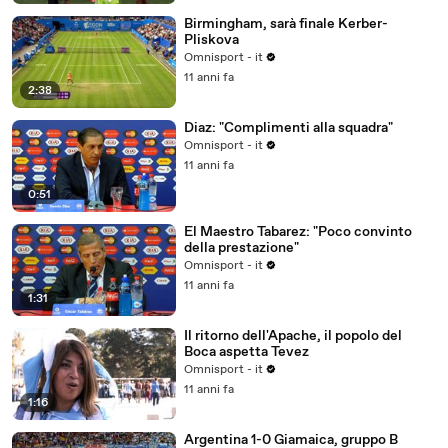
Birmingham, sarà finale Kerber-
Pliskova
Omnisport - it
11 anni fa
2:38
Diaz: "Complimenti alla squadra"
Omnisport - it
11 anni fa
0:51
El Maestro Tabarez: "Poco convinto
della prestazione"
Omnisport - it
11 anni fa
1:31
Il ritorno dell'Apache, il popolo del
Boca aspetta Tevez
Omnisport - it
11 anni fa
1:16
Argentina 1-0 Giamaica, gruppo B