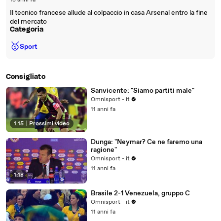
13 anni fa
Il tecnico francese allude al colpaccio in casa Arsenal entro la fine
del mercato
Categoria
🥇
Sport
Consigliato
Sanvicente: "Siamo partiti male"
Omnisport - it
11 anni fa
1:15
|
Prossimi video
Dunga: "Neymar? Ce ne faremo una
ragione"
Omnisport - it
11 anni fa
1:18
Brasile 2-1 Venezuela, gruppo C
Omnisport - it
11 anni fa