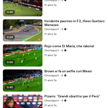
Omnisport - it
11 anni fa
0:40
Incidente pauroso in F3, illeso Gustavo
Menezes
Omnisport - it
11 anni fa
0:29
Rojo come Di Maria, che rabona!
Omnisport - it
11 anni fa
0:50
Brown si fa un selfie con Messi
Omnisport - it
11 anni fa
0:40
Pizarro: "Grandi obiettivi per il Perù"
Omnisport - it
11 anni fa