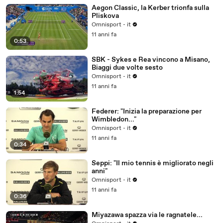
Aegon Classic, la Kerber trionfa sulla
Pliskova
Omnisport - it
11 anni fa
0:53
SBK - Sykes e Rea vincono a Misano,
Biaggi due volte sesto
Omnisport - it
11 anni fa
1:54
Federer: "Inizia la preparazione per
Wimbledon..."
Omnisport - it
11 anni fa
0:34
Seppi: "Il mio tennis è migliorato negli
anni"
Omnisport - it
11 anni fa
0:36
Miyazawa spazza via le ragnatele...