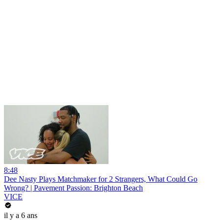
8:48
Dee Nasty Plays Matchmaker for 2 Strangers, What Could Go
Wrong? | Pavement Passion: Brighton Beach
VICE
il y a 6 ans