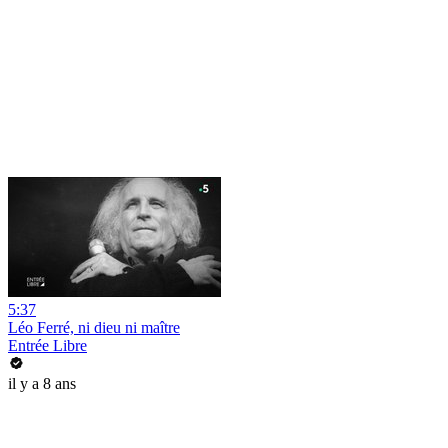
5:37
Léo Ferré, ni dieu ni maître
Entrée Libre
il y a 8 ans