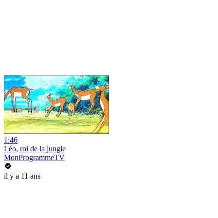
1:46
Léo, roi de la jungle
MonProgrammeTV
il y a 11 ans