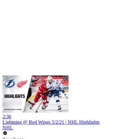
2:36
Lightning @ Red Wings 5/2/21 | NHL Highlights
NHL