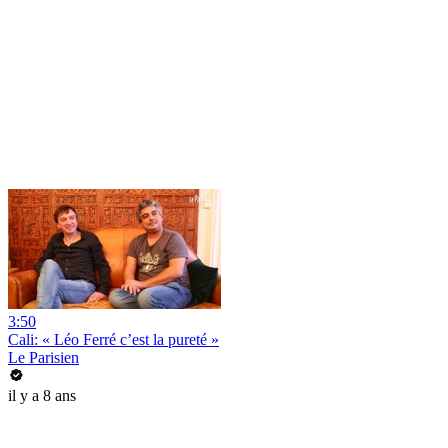
3:50
Cali: « Léo Ferré c’est la pureté »
Le Parisien
il y a 8 ans