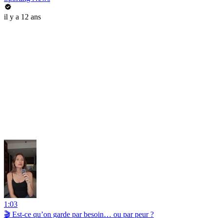
il y a 12 ans
1:03
🎬 Est-ce qu’on garde par besoin… ou par peur ?