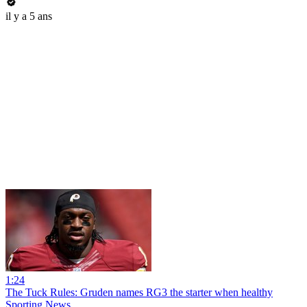
il y a 5 ans
1:24
The Tuck Rules: Gruden names RG3 the starter when healthy
Sporting News