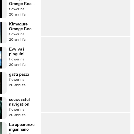
Orange Road
episodio 14
flowerina
20 anni fa
Kimagure
Orange Road -
episodio 11
flowerina
20 anni fa
Evviva i
pinguini
flowerina
20 anni fa
gatti pazzi
flowerina
20 anni fa
successful
navigation
flowerina
20 anni fa
Le apparenze
ingannano