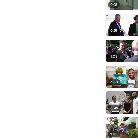
0:31
0:51
1:08
4:50
0:46
1:09