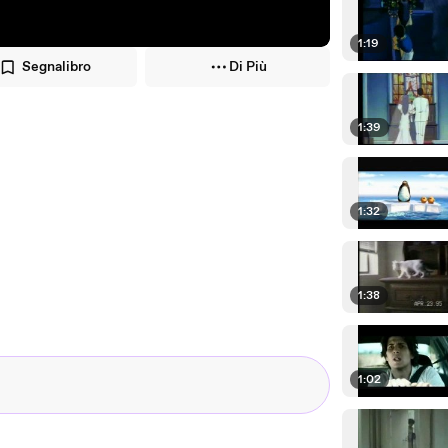
1:19
Segnalibro
Di Più
1:39
1:32
1:38
1:02