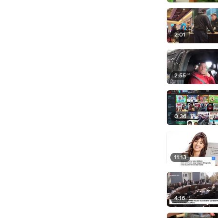
2:01
2:55
0:36
11:13
4:16