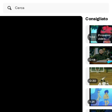
Cerca
Consigliato
Prossimi
1:02
|
video
0:14
0:30
1:31