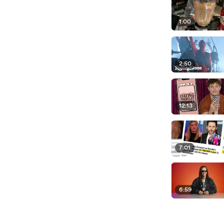
1:00
2:50
12:13
7:01
6:59