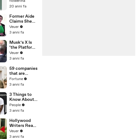
flowerina
20 anni fa
Former Aide
Claims She
Was Asked to
Veuer
Make a ‘Hit
3 anni fa
List’ For
Trump
Musk’s X Is
‘the Platform
With the
Veuer
Largest Ratio
3 anni fa
of
Misinformatio
59 companies
n or
that are
Disinformatio
changing the
Fortune
n’ Amongst
world: From
3 anni fa
All Social
Tesla to
Media
Chobani
3 Things to
Platforms
Know About
Coco Gauff's
People
Parents
3 anni fa
Hollywood
Writers Reach
‘Tentative
Veuer
Agreement’
3 anni fa