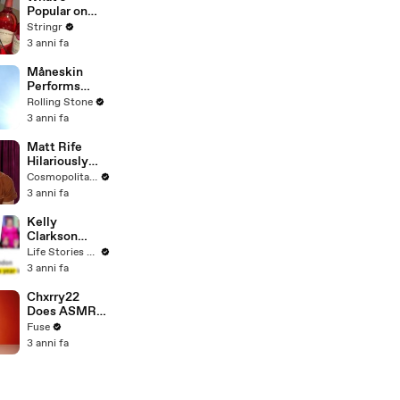
To Vote For A
Popular on
Continuing
Uber Eats?
Stringr
Resolution'
3 anni fa
Måneskin
Performs
"HONEY" at
Rolling Stone
MSG
3 anni fa
Matt Rife
Hilariously
Roasts Your
Cosmopolitan USA
Dating
3 anni fa
Profiles |
Cosmopolitan
Kelly
Clarkson
Fights Back
Life Stories By Goalcast
Against
3 anni fa
Brandon
Blackstock In
Chxrry22
Devastating
Does ASMR
Divorce
with Matcha,
Fuse
Battle
Talks Using
3 anni fa
Music to
Escape &
Touring with
The Weeknd