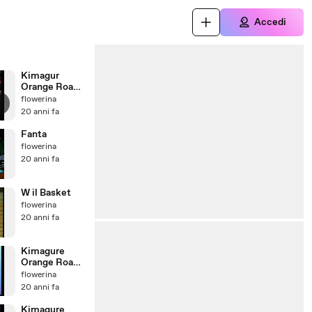
Accedi
Kimagur
Orange Road
episodio 31
flowerina
20 anni fa
Fanta
flowerina
20 anni fa
W il Basket
flowerina
20 anni fa
Kimagure
Orange Road
episodio 22
flowerina
20 anni fa
Kimagure