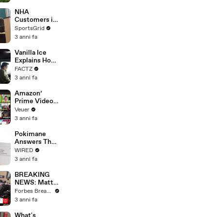
With Studios
After 146 Day
NHA
Strike
Customers in
Limbo as
SportsGrid
Company
3 anni fa
Faces
Potential
Vanilla Ice
Merger
Explains How
the 90’s
FACTZ
Shaped
3 anni fa
America
Amazon’
Prime Video
Will Show
Veuer
Commercials
3 anni fa
Starting Next
Year
Pokimane
Answers The
Web's Most
WIRED
Searched
3 anni fa
Questions
BREAKING
NEWS: Matt
Gaetz Tells
Forbes Breaking News
House
3 anni fa
Committee:
'I'm Not Going
What's