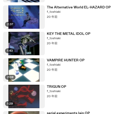
The Alternative World EL-HAZARD OP
f_toshiaki
20 年前
2:37
KEY THE METAL IDOL OP
f_toshiaki
20 年前
1:43
VAMPIRE HUNTER OP
f_toshiaki
20 年前
2:08
TRIGUN OP
f_toshiaki
20 年前
1:29
serial experiments lain OP