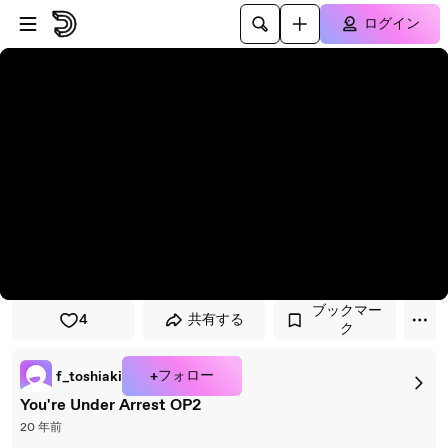
プレイヤーにスキップ
メインコンテンツにスキップ
ログイン
ブックマー
4
共有する
ク
+フォロー
f_toshiaki
You're Under Arrest OP2
20 年前