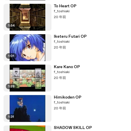
To Heart OP
f_toshiaki
20 年前
1:54
Iketeru Futari OP
f_toshiaki
20 年前
1:01
Kare Kano OP
f_toshiaki
20 年前
1:28
Himikoden OP
f_toshiaki
20 年前
1:31
SHADOW SKILL OP