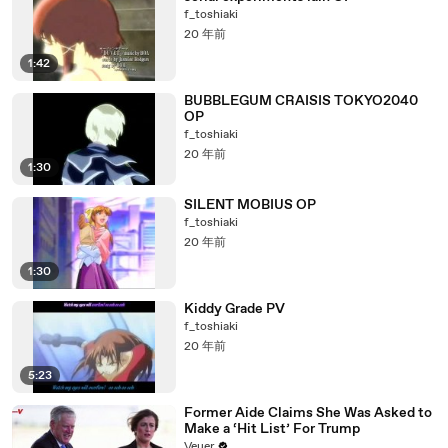
f_toshiaki
20 年前
1:42
BUBBLEGUM CRAISIS TOKYO2040
OP
f_toshiaki
20 年前
1:30
SILENT MOBIUS OP
f_toshiaki
20 年前
1:30
Kiddy Grade PV
f_toshiaki
20 年前
5:23
Former Aide Claims She Was Asked to
Make a ‘Hit List’ For Trump
Veuer