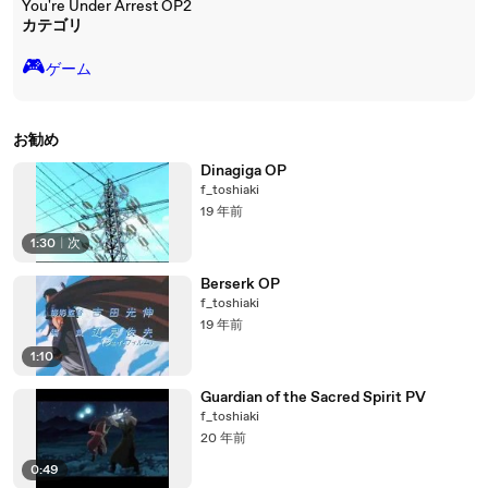
You're Under Arrest OP2
カテゴリ
🎮️
ゲーム
お勧め
Dinagiga OP
f_toshiaki
19 年前
1:30
|
次
Berserk OP
f_toshiaki
19 年前
1:10
Guardian of the Sacred Spirit PV
f_toshiaki
20 年前
0:49