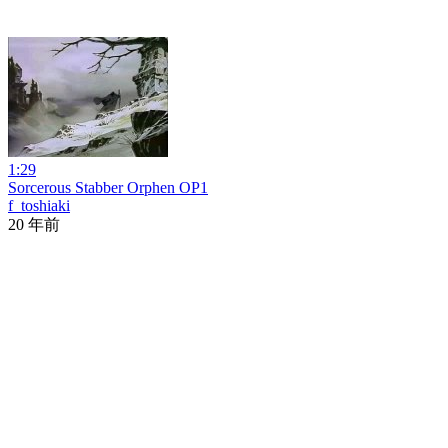
1:29
Sorcerous Stabber Orphen OP1
f_toshiaki
20 年前