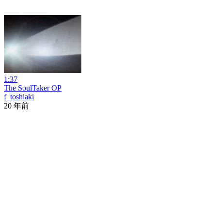
1:37
The SoulTaker OP
f_toshiaki
20 年前