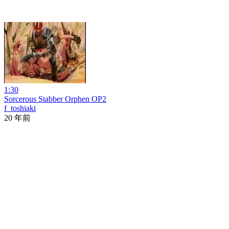
1:30
Sorcerous Stabber Orphen OP2
f_toshiaki
20 年前