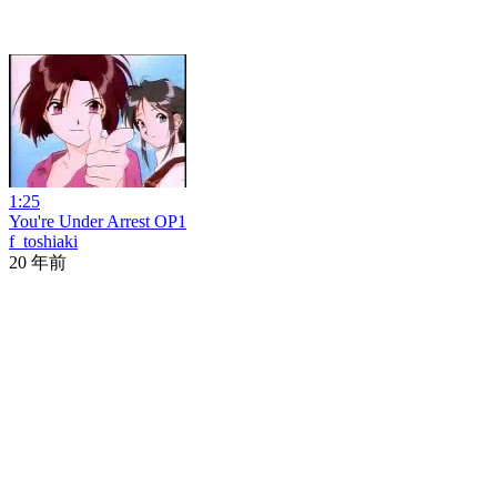
1:25
You're Under Arrest OP1
f_toshiaki
20 年前