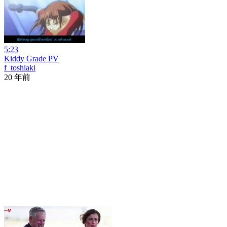
5:23
Kiddy Grade PV
f_toshiaki
20 年前