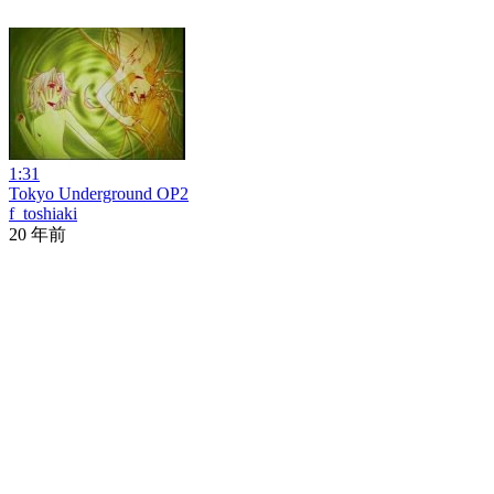
1:31
Tokyo Underground OP2
f_toshiaki
20 年前