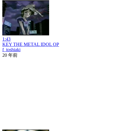
1:43
KEY THE METAL IDOL OP
f_toshiaki
20 年前