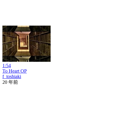
1:54
To Heart OP
f_toshiaki
20 年前