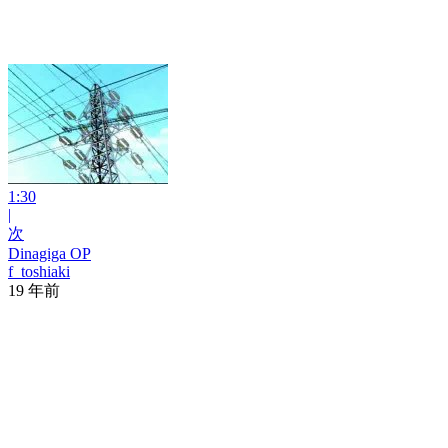
1:30
|
次
Dinagiga OP
f_toshiaki
19 年前