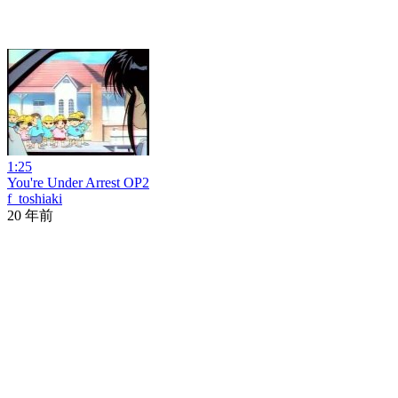
1:25
You're Under Arrest OP2
f_toshiaki
20 年前