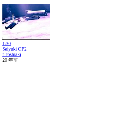
1:30
Saiyuki OP2
f_toshiaki
20 年前