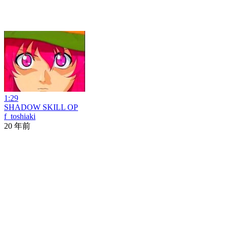
1:29
SHADOW SKILL OP
f_toshiaki
20 年前