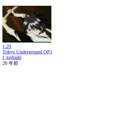
1:29
Tokyo Underground OP1
f_toshiaki
20 年前