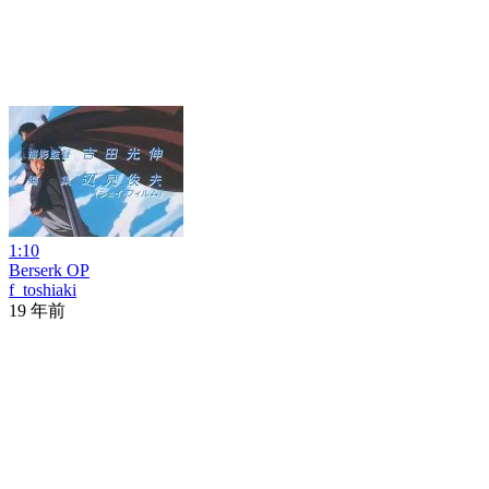
1:10
Berserk OP
f_toshiaki
19 年前