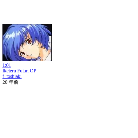
1:01
Iketeru Futari OP
f_toshiaki
20 年前