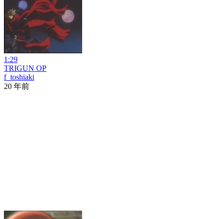
1:29
TRIGUN OP
f_toshiaki
20 年前