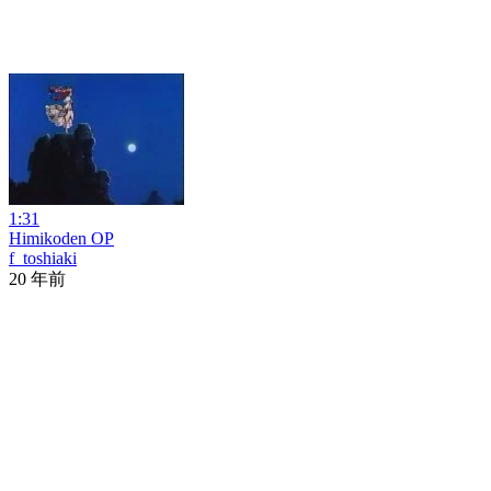
1:31
Himikoden OP
f_toshiaki
20 年前