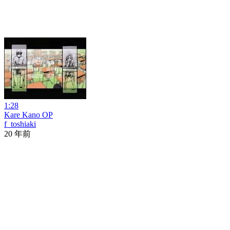
1:28
Kare Kano OP
f_toshiaki
20 年前