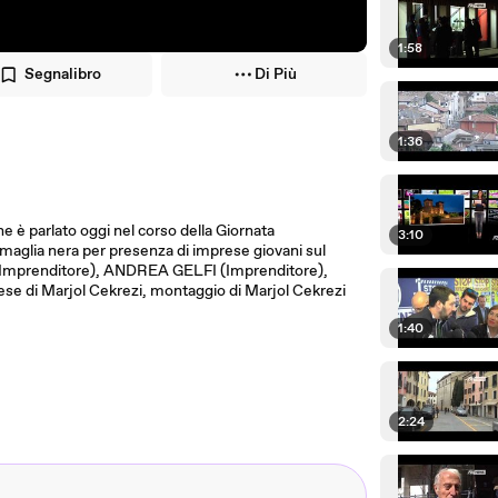
1:58
Segnalibro
Di Più
1:36
ne è parlato oggi nel corso della Giornata
3:10
 è maglia nera per presenza di imprese giovani sul
N (Imprenditore), ANDREA GELFI (Imprenditore),
e di Marjol Cekrezi, montaggio di Marjol Cekrezi
1:40
2:24