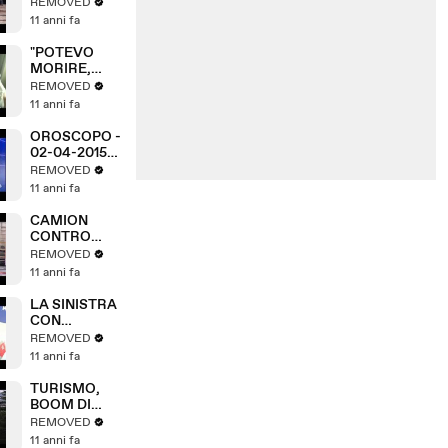
: NUOVA
REMOVED
UDIENZA SU
11 anni fa
AUTOVELOX
"POTEVO
MORIRE,
NON LO
REMOVED
PERDONO"
11 anni fa
OROSCOPO -
02-04-2015
(A3Replay)
REMOVED
11 anni fa
CAMION
CONTRO
CISTERNA,
REMOVED
PERICOLO
11 anni fa
ESPLOSIONE
LA SINISTRA
CON
MORETTI
REMOVED
11 anni fa
TURISMO,
BOOM DI
ARRIVI IN
REMOVED
CITTA'
11 anni fa