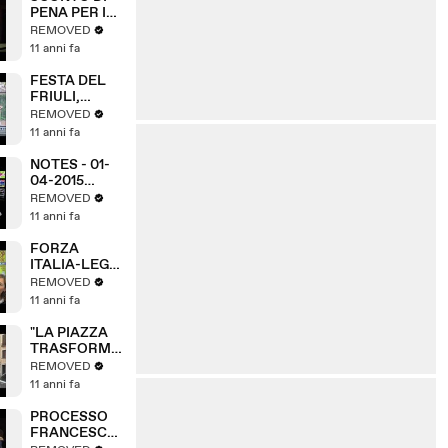
PENA PER I
BANDITI
REMOVED
11 anni fa
FESTA DEL
FRIULI,
TRIESTE SI
REMOVED
RIBELLA
11 anni fa
NOTES - 01-
04-2015
(A3Replay)
REMOVED
11 anni fa
FORZA
ITALIA-LEGA:
ACCORDO IN
REMOVED
DIRITTURA
11 anni fa
D'ARRIVO
"LA PIAZZA
TRASFORMA
TA IN
REMOVED
PARCHEGGIO
11 anni fa
"
PROCESSO
FRANCESCHI