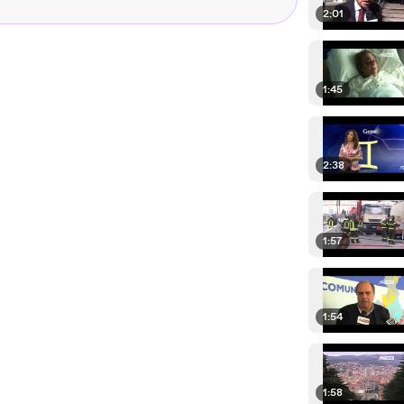
2:01
1:45
2:38
1:57
1:54
1:58