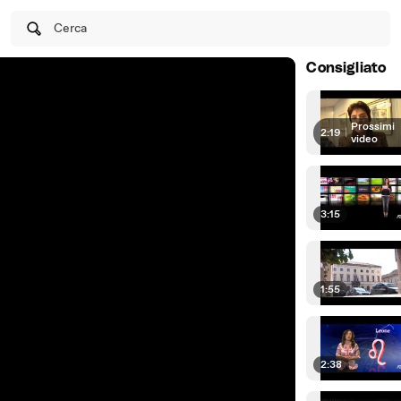
Cerca
Consigliato
Prossimi
2:19
|
video
3:15
1:55
2:38