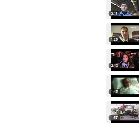
2:11
1:25
2:10
1:45
1:57