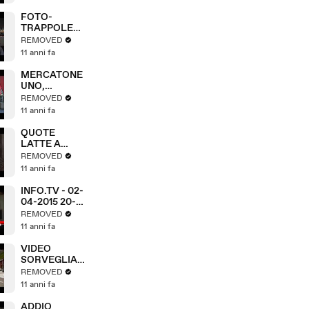
FOTO-
TRAPPOLE
CONTRO IL
REMOVED
DEGRADO IN
11 anni fa
CITTA'
MERCATONE
UNO,
FUMATA
REMOVED
NERA AL
11 anni fa
MISE
QUOTE
LATTE A
QUOTA ZERO
REMOVED
11 anni fa
INFO.TV - 02-
04-2015 20-
02 (A3Replay)
REMOVED
11 anni fa
VIDEO
SORVEGLIAN
ZA DA
REMOVED
RECORD
11 anni fa
ADDIO