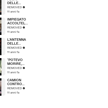
DELLE
QUOTE
REMOVED
LATTE, A
11 anni fa
RISCHIO
CHIUSURA
IMPIEGATO
TANTE
ACCOLTELLA
AZIENDE
TO: PAURA IN
REMOVED
CENTRO
11 anni fa
L'ANTENNA
DELLE
POLEMICHE
REMOVED
11 anni fa
"POTEVO
MORIRE,
NON LO
REMOVED
PERDONO"
11 anni fa
CAMION
CONTRO
CISTERNA,
REMOVED
PERICOLO
11 anni fa
ESPLOSIONE