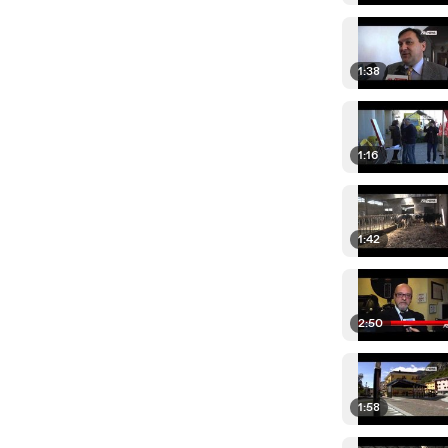
1:38
1:16
1:42
2:50
1:58