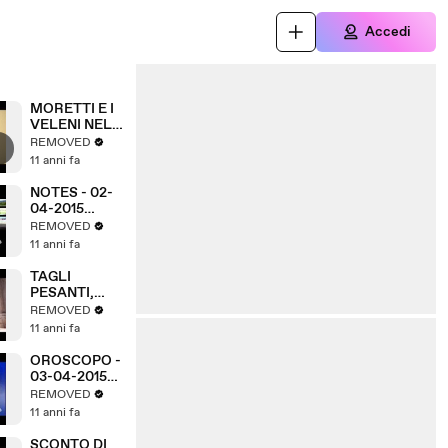
Accedi
MORETTI E I
VELENI NEL
PD
REMOVED
11 anni fa
NOTES - 02-
04-2015
(A3Replay)
REMOVED
11 anni fa
TAGLI
PESANTI,
PROVINCIA
REMOVED
SUL
11 anni fa
BARATRO
OROSCOPO -
03-04-2015
(A3Replay)
REMOVED
11 anni fa
SCONTO DI