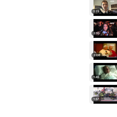
1:25
2:10
2:06
1:45
1:57