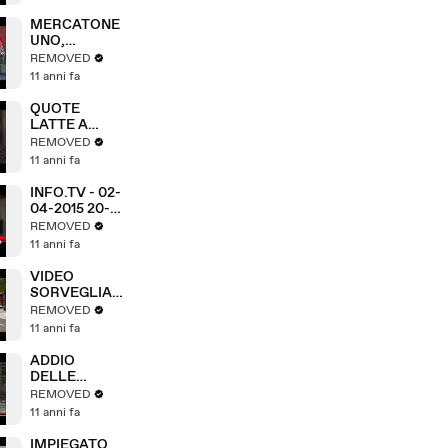
CITTA'
MERCATONE
UNO,
FUMATA
REMOVED
NERA AL
11 anni fa
MISE
QUOTE
LATTE A
QUOTA ZERO
REMOVED
11 anni fa
INFO.TV - 02-
04-2015 20-
02 (A3Replay)
REMOVED
11 anni fa
VIDEO
SORVEGLIAN
ZA DA
REMOVED
RECORD
11 anni fa
ADDIO
DELLE
QUOTE
REMOVED
LATTE, A
11 anni fa
RISCHIO
CHIUSURA
IMPIEGATO