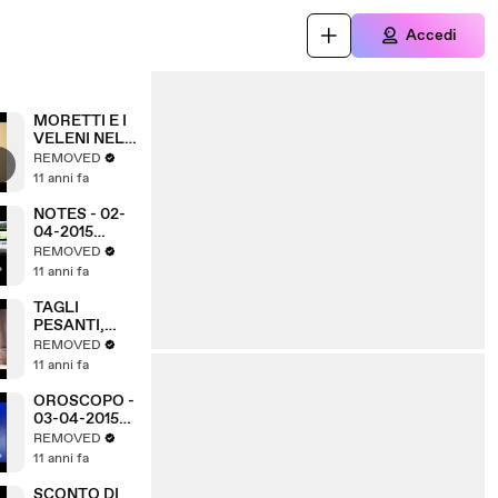
Accedi
MORETTI E I
VELENI NEL
PD
REMOVED
11 anni fa
NOTES - 02-
04-2015
(A3Replay)
REMOVED
11 anni fa
TAGLI
PESANTI,
PROVINCIA
REMOVED
SUL
11 anni fa
BARATRO
OROSCOPO -
03-04-2015
(A3Replay)
REMOVED
11 anni fa
SCONTO DI