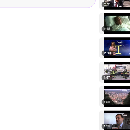
2:01
1:45
2:38
1:57
1:58
1:38