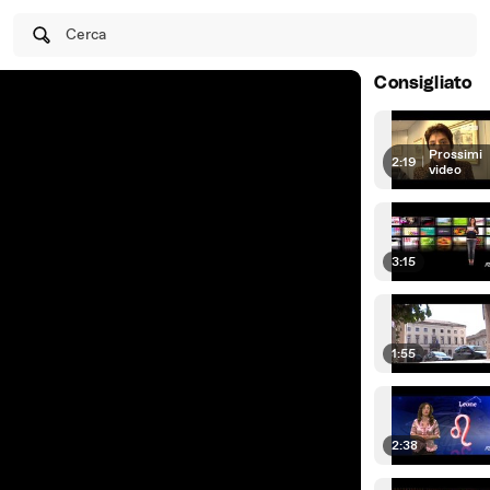
Cerca
Consigliato
Prossimi
2:19
|
video
3:15
1:55
2:38