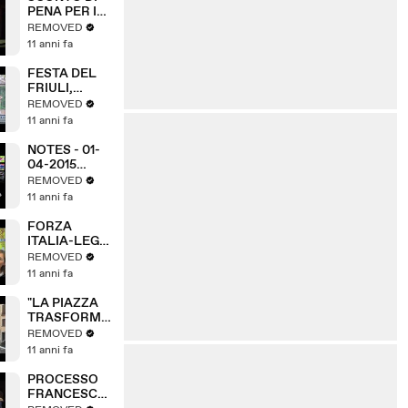
PENA PER I
BANDITI
REMOVED
11 anni fa
FESTA DEL
FRIULI,
TRIESTE SI
REMOVED
RIBELLA
11 anni fa
NOTES - 01-
04-2015
(A3Replay)
REMOVED
11 anni fa
FORZA
ITALIA-LEGA:
ACCORDO IN
REMOVED
DIRITTURA
11 anni fa
D'ARRIVO
"LA PIAZZA
TRASFORMA
TA IN
REMOVED
PARCHEGGIO
11 anni fa
"
PROCESSO
FRANCESCHI