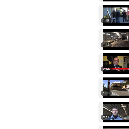
1:16
1:42
2:50
1:58
2:11