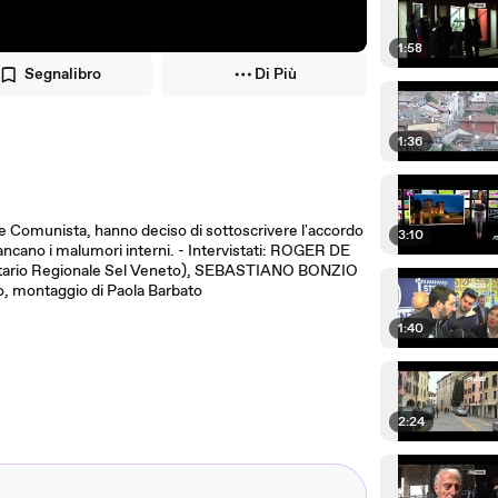
1:58
Segnalibro
Di Più
1:36
one Comunista, hanno deciso di sottoscrivere l'accordo
3:10
ancano i malumori interni. - Intervistati: ROGER DE
tario Regionale Sel Veneto), SEBASTIANO BONZIO
ato, montaggio di Paola Barbato
1:40
2:24