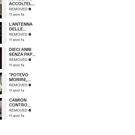
TANTE
ACCOLTELLA
AZIENDE
TO: PAURA IN
REMOVED
CENTRO
11 anni fa
L'ANTENNA
DELLE
POLEMICHE
REMOVED
11 anni fa
DIECI ANNI
SENZA PAPA
WOJTYLA
REMOVED
11 anni fa
"POTEVO
MORIRE,
NON LO
REMOVED
PERDONO"
11 anni fa
CAMION
CONTRO
CISTERNA,
REMOVED
PERICOLO
11 anni fa
ESPLOSIONE