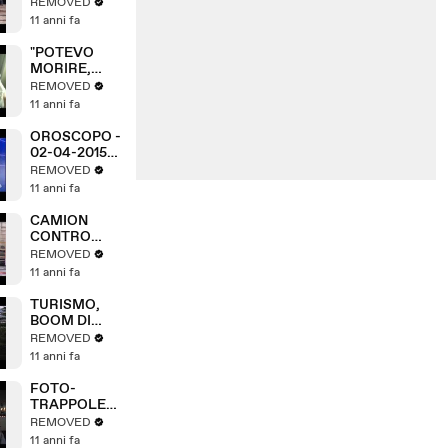
: NUOVA
REMOVED
UDIENZA SU
11 anni fa
AUTOVELOX
"POTEVO
MORIRE,
NON LO
REMOVED
PERDONO"
11 anni fa
OROSCOPO -
02-04-2015
(A3Replay)
REMOVED
11 anni fa
CAMION
CONTRO
CISTERNA,
REMOVED
PERICOLO
11 anni fa
ESPLOSIONE
TURISMO,
BOOM DI
ARRIVI IN
REMOVED
CITTA'
11 anni fa
FOTO-
TRAPPOLE
CONTRO IL
REMOVED
DEGRADO IN
11 anni fa