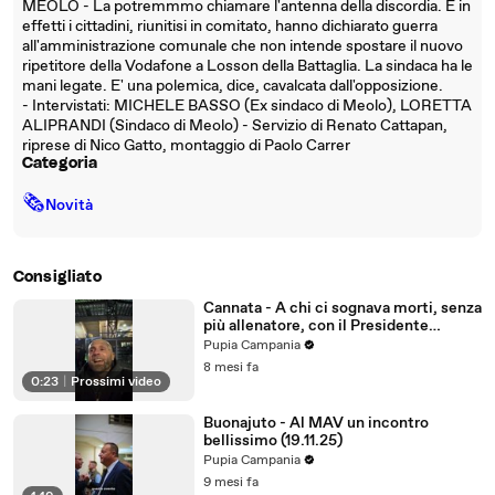
MEOLO - La potremmmo chiamare l'antenna della discordia. E in
effetti i cittadini, riunitisi in comitato, hanno dichiarato guerra
all'amministrazione comunale che non intende spostare il nuovo
ripetitore della Vodafone a Losson della Battaglia. La sindaca ha le
mani legate. E' una polemica, dice, cavalcata dall'opposizione.
- Intervistati: MICHELE BASSO (Ex sindaco di Meolo), LORETTA
ALIPRANDI (Sindaco di Meolo) - Servizio di Renato Cattapan,
riprese di Nico Gatto, montaggio di Paolo Carrer
Categoria
🗞
Novità
Consigliato
Cannata - A chi ci sognava morti, senza
più allenatore, con il Presidente
arrestato. (22.11.25)
Pupia Campania
8 mesi fa
0:23
|
Prossimi video
Buonajuto - Al MAV un incontro
bellissimo (19.11.25)
Pupia Campania
9 mesi fa