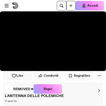
Vai al lettore
Passa al contenuto principale
Accedi
Like
Condividi
Segnalibro
Segui
REMOVED
L'ANTENNA DELLE POLEMICHE
11 anni fa