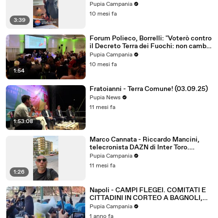
comunale (02.10.25)
Pupia Campania
10 mesi fa
3:39
Forum Polieco, Borrelli: "Voterò contro
il Decreto Terra dei Fuochi: non cambia
nulla"
Pupia Campania
10 mesi fa
1:54
Fratoianni - Terra Comune! (03.09.25)
Pupia News
11 mesi fa
1:53:08
Marco Cannata - Riccardo Mancini,
telecronista DAZN di Inter Toro.
Notizie ? Tutto bene ? (28.08.25)
Pupia Campania
11 mesi fa
1:26
Napoli - CAMPI FLEGEI. COMITATI E
CITTADINI IN CORTEO A BAGNOLI,
SCONTRI CON POLIZIA (21.03.25)
Pupia Campania
1 anno fa