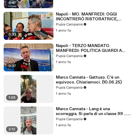
0:47
Napoli - MO. MANFREDI: OGGI
INCONTRERÒ RISTORATRICE,
SENTIRE VOCI DI TUTTI (07.05.25)
Pupia Campania
1 anno fa
0:33
Napoli - TERZO MANDATO.
MANFREDI: POLITICA GUARDI A
INTERESSE COLLETTIVO CAMPANIA
Pupia Campania
(02.04.25)
1 anno fa
0:37
Marco Cannata - Gattuso. C’è un
equivoco. Chiariamoci. (10.06.25)
Pupia Campania
1 anno fa
1:05
Marco Cannata - Lang è una
scorreggia. Si parla di un classe 99 ...
(27.06.25)
Pupia Campania
1 anno fa
2:12