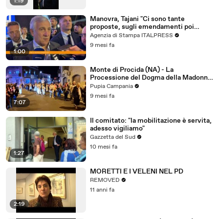
1:19
Manovra, Tajani "Ci sono tante
proposte, sugli emendamenti poi
vedremo"
Agenzia di Stampa ITALPRESS
9 mesi fa
1:00
Monte di Procida (NA) - La
Processione del Dogma della Madonna
Assunta. Fino a via Filomarino.
Pupia Campania
(01.11.25)
9 mesi fa
7:07
Il comitato: "la mobilitazione è servita,
adesso vigiliamo"
Gazzetta del Sud
10 mesi fa
1:27
MORETTI E I VELENI NEL PD
REMOVED
11 anni fa
2:19