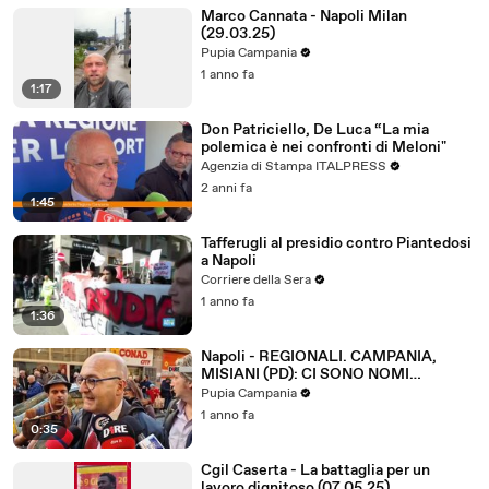
Marco Cannata - Napoli Milan
(29.03.25)
Pupia Campania
1 anno fa
1:17
Don Patriciello, De Luca “La mia
polemica è nei confronti di Meloni"
Agenzia di Stampa ITALPRESS
2 anni fa
1:45
Tafferugli al presidio contro Piantedosi
a Napoli
Corriere della Sera
1 anno fa
1:36
Napoli - REGIONALI. CAMPANIA,
MISIANI (PD): CI SONO NOMI
AUTOREVOLISSIMI (10.04.25)
Pupia Campania
1 anno fa
0:35
Cgil Caserta - La battaglia per un
lavoro dignitoso (07.05.25)