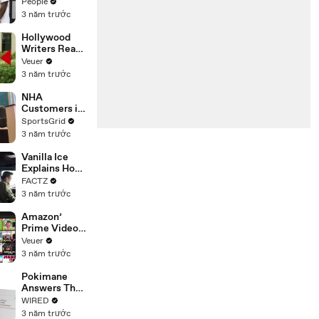
Coco Gauff's
People
Parents
3 năm trước
Hollywood
Writers Reach
‘Tentative
Veuer
Agreement’
3 năm trước
With Studios
After 146 Day
NHA
Strike
Customers in
Limbo as
SportsGrid
Company
3 năm trước
Faces
Potential
Vanilla Ice
Merger
Explains How
the 90’s
FACTZ
Shaped
3 năm trước
America
Amazon’
Prime Video
Will Show
Veuer
Commercials
3 năm trước
Starting Next
Year
Pokimane
Answers The
Web's Most
WIRED
Searched
3 năm trước