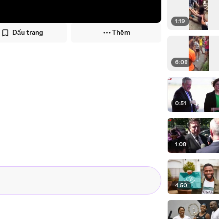
1:19
Dấu trang
Thêm
6:08
0:51
1:08
4:50