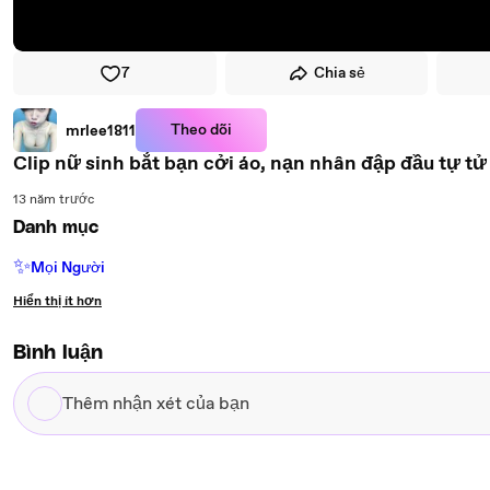
7
Chia sẻ
Theo dõi
mrlee1811
Clip nữ sinh bắt bạn cởi áo, nạn nhân đập đầu tự tử
13 năm trước
Danh mục
✨
Mọi Người
Hiển thị ít hơn
Bình luận
Thêm
nhận
xét
của
bạn