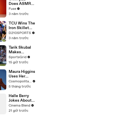
Devastating
Does ASMR
Divorce
with Matcha,
Fuse
Battle
Talks Using
3 năm trước
Music to
Escape &
TCU Wins The
Touring with
Iron Skillet
The Weeknd
With A 34-17
D210SPORTS
Win Over
3 năm trước
SMU
Tarik Skubal
Makes
Dodgers'
SportsGrid
Debut: Game
15 giờ trước
Analysis &
Predictions
Maura Higgins
Uses Her
Skills From
Cosmopolitan USA
'The Traitors'
5 tháng trước
For This
Game |
Halle Berry
Expensive
Jokes About
Taste Test |
Why Storm
Cinema Blend
Cosmo
Isn't Needed
21 giờ trước
In The MCU