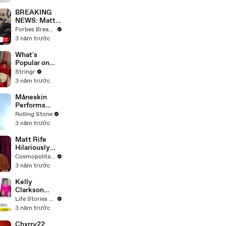
Questions
BREAKING
NEWS: Matt
Gaetz Tells
Forbes Breaking News
House
3 năm trước
Committee:
'I'm Not Going
What's
To Vote For A
Popular on
Continuing
Uber Eats?
Stringr
Resolution'
3 năm trước
Måneskin
Performs
"HONEY" at
Rolling Stone
MSG
3 năm trước
Matt Rife
Hilariously
Roasts Your
Cosmopolitan USA
Dating
3 năm trước
Profiles |
Cosmopolitan
Kelly
Clarkson
Fights Back
Life Stories By Goalcast
Against
3 năm trước
Brandon
Blackstock In
Chxrry22