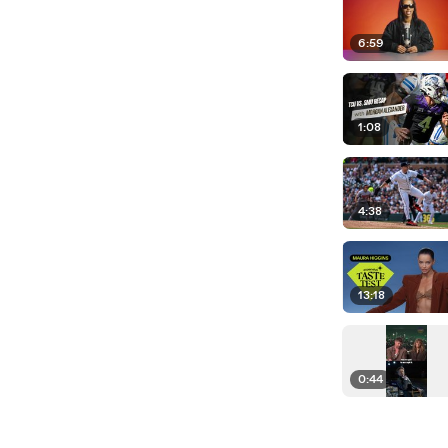
6:59
1:08
4:38
13:18
0:44