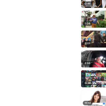
0:46
1:09
2:01
2:55
0:36
11:13