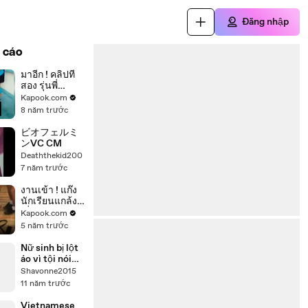
Đăng nhập
 cáo
มาอีก ! คลิปที่
สอง รุ่นพี่
ทำร้ายรุ่นน้อง
Kapook.com
ในห้องเรียน
8 năm trước
รอบนี้มีเอาเท้า
ถีบ - กระชาก
ビオフェルミ
หัวซ้ำ
ンVC CM
Deaththekid200
7 năm trước
งานเข้า ! แก๊ง
นักเรียนแกล้ง
เพื่อน หลับอยู่
Kapook.com
ปลุกให้ตื่น กะ
5 năm trước
เอาให้ขำ แต่
ดันทัวร์ลง
Nữ sinh bị lột
áo vì tội nói
xấu trên
Shavonne2015
Facebook
11 năm trước
Vietnamese