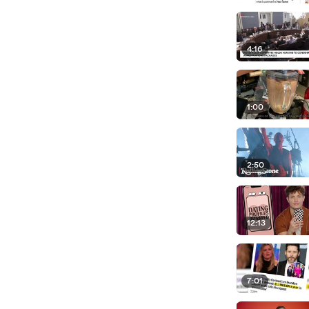
4:16
1:00
2:50
12:13
7:01