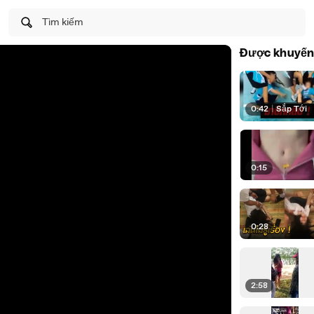
Tìm kiếm
Được khuyến
0:42
|
Sắp Tới
0:15
0:28
2:58