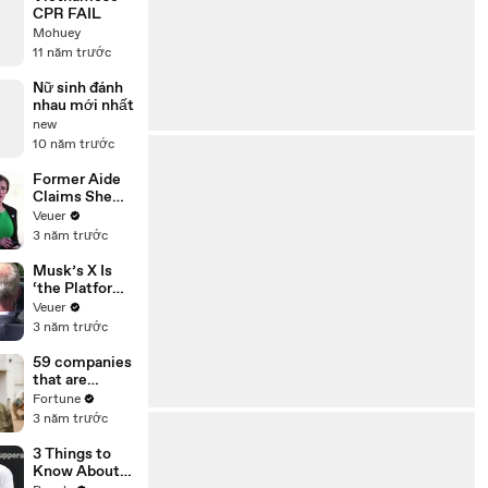
CPR FAIL
Mohuey
11 năm trước
Nữ sinh đánh
nhau mới nhất
new
10 năm trước
Former Aide
Claims She
Was Asked to
Veuer
Make a ‘Hit
3 năm trước
List’ For
Trump
Musk’s X Is
‘the Platform
With the
Veuer
Largest Ratio
3 năm trước
of
Misinformatio
59 companies
n or
that are
Disinformatio
changing the
Fortune
n’ Amongst
world: From
3 năm trước
All Social
Tesla to
Media
Chobani
3 Things to
Platforms
Know About