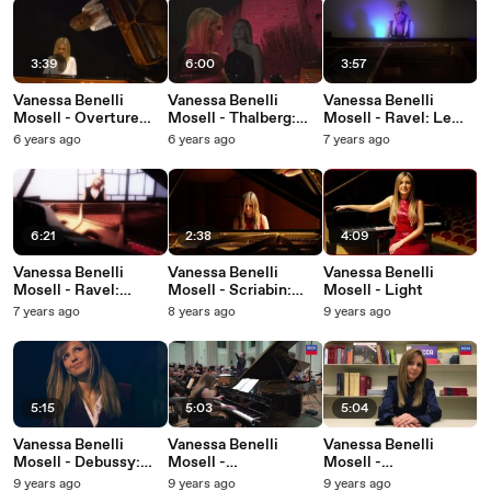
3:39
6:00
3:57
Vanessa Benelli
Vanessa Benelli
Vanessa Benelli
Mosell - Overture
Mosell - Thalberg:
Mosell - Ravel: Le
(Transcr. Liszt for
L'art du chant
Tombeau de
6 years ago
6 years ago
7 years ago
Piano)
appliqué au piano, Op.
Couperin, M. 68: 6.
70: 19. Casta diva, de
Toccata
l'opéra "Norma”
6:21
2:38
4:09
Vanessa Benelli
Vanessa Benelli
Vanessa Benelli
Mosell - Ravel:
Mosell - Scriabin:
Mosell - Light
Pavane pour une
Etude In D Sharp
7 years ago
8 years ago
9 years ago
infante défunte
Minor Op. 8 No. 12
5:15
5:03
5:04
Vanessa Benelli
Vanessa Benelli
Vanessa Benelli
Mosell - Debussy:
Mosell -
Mosell -
Clair de lune
Rachmaninov: Piano
Rachmaninov: Piano
9 years ago
9 years ago
9 years ago