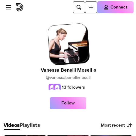
Skip to main content
Connect
Vanessa Benelli Mosell
@vanessabenellimosell
13
followers
Follow
Most recent
Videos
Playlists