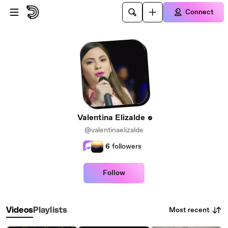
Skip to main content
Connect
Valentina Elizalde
@valentinaelizalde
6
followers
Follow
Most recent
Videos
Playlists