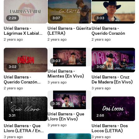
2:29
3:07
3:03
Uriel Barrera -
Uriel Barrera - Güerita
Uriel Barrera -
Lágrimas X Labial
(LETRA)
Querido Corazón
(LETRA)
2 years ago
2 years ago
2 years ago
3:03
3:02
3:00
Uriel Barrera -
Mientes (En Vivo)
Uriel Barrera -
Uriel Barrera - Cruz
Querido Corazón
De Madera (En Vivo)
3 years ago
(LETRA)
2 years ago
3 years ago
3:35
Uriel Barrera - Que
3:31
2:56
Lloro (En Vivo)
3 years ago
Uriel Barrera - Que
Uriel Barrera - Dos
Lloro (LETRA / En
Locos (LETRA)
Vivo)
3 years ago
3 years ago