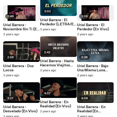
3:03
2:49
3:05
Uriel Barrera - El
Perdedor (LETRA/En
Uriel Barrera -
Uriel Barrera - El
Vivo)
Noviembre Sin Ti (En
Perdedor (En Vivo)
3 years ago
Vivo)
3 years ago
3 years ago
2:42
2:56
2:36
Uriel Barrera - Hasta
Hacernos Viejitos
Uriel Barrera - Dos
Uriel Barrera - Bajo
(LETRA)
Locos
Una Misma Luna
3 years ago
(LETRA)
3 years ago
3 years ago
4:07
3:27
4:06
Uriel Barrera - En
Realidad (En Vivo)
Uriel Barrera -
Uriel Barrera - En
Desvelado (En Vivo)
Realidad (En
3 years ago
Vivo/LETRA)
3 years ago
3 years ago