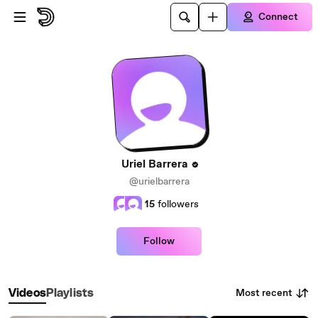
Skip to main content
Connect
Uriel Barrera
@urielbarrera
15
followers
Follow
Most recent
Videos
Playlists