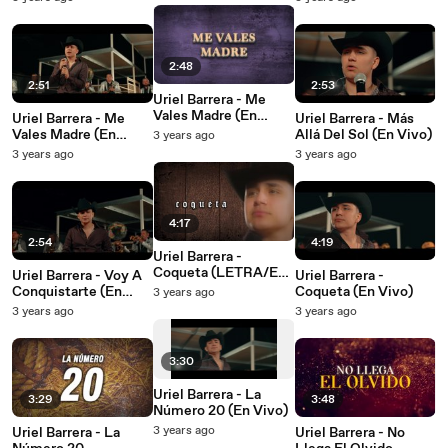
2:48
2:51
2:53
Uriel Barrera - Me
Vales Madre (En
Uriel Barrera - Me
Uriel Barrera - Más
Vivo/LETRA)
Vales Madre (En
Allá Del Sol (En Vivo)
3 years ago
Vivo)
3 years ago
3 years ago
4:17
2:54
4:19
Uriel Barrera -
Coqueta (LETRA/En
Uriel Barrera - Voy A
Uriel Barrera -
Vivo)
Conquistarte (En
Coqueta (En Vivo)
3 years ago
Vivo)
3 years ago
3 years ago
3:30
Uriel Barrera - La
3:29
3:48
Número 20 (En Vivo)
3 years ago
Uriel Barrera - La
Uriel Barrera - No