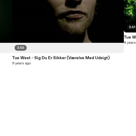
3:51
Tue W
9 years
3:55
Tue West - Sig Du Er Sikker (Værelse Med Udsigt)
9 years ago