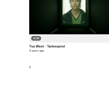
4:08
Tue West - Tankespind
9 years ago
1