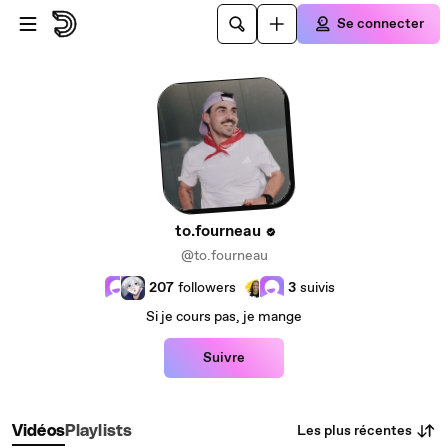
Passer au contenu principal
Se connecter
to.fourneau
@to.fourneau
207
followers
3
suivis
Si je cours pas, je mange
Suivre
Les plus récentes
Vidéos
Playlists