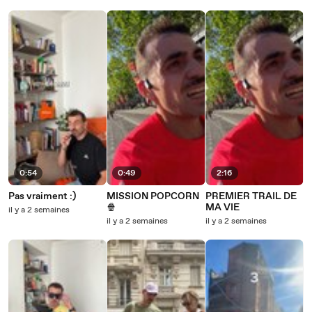
0:54
0:49
2:16
Pas vraiment :)
MISSION POPCORN
PREMIER TRAIL DE
🍿
MA VIE
il y a 2 semaines
il y a 2 semaines
il y a 2 semaines