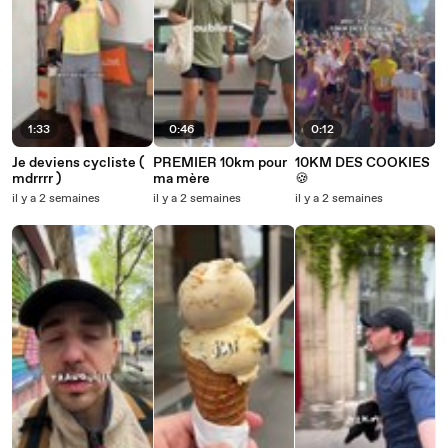
1:33
0:46
0:12
Je deviens cycliste (
PREMIER 10km pour
10KM DES COOKIES
mdrrrr )
ma mère
🍪
il y a 2 semaines
il y a 2 semaines
il y a 2 semaines