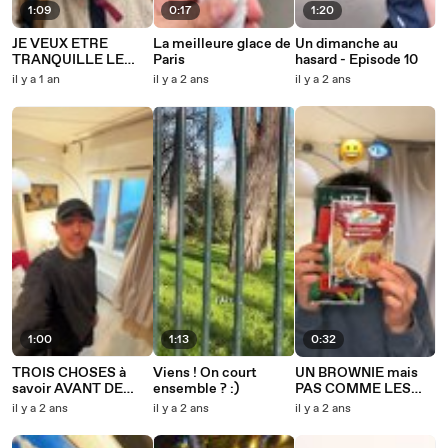
1:09
0:17
1:20
JE VEUX ETRE
La meilleure glace de
Un dimanche au
TRANQUILLE LE
Paris
hasard - Episode 10
DIMANCHE !
il y a 1 an
il y a 2 ans
il y a 2 ans
1:00
1:13
0:32
TROIS CHOSES à
Viens ! On court
UN BROWNIE mais
savoir AVANT DE
ensemble ? :)
PAS COMME LES
COURIR !
AUTRES...
il y a 2 ans
il y a 2 ans
il y a 2 ans