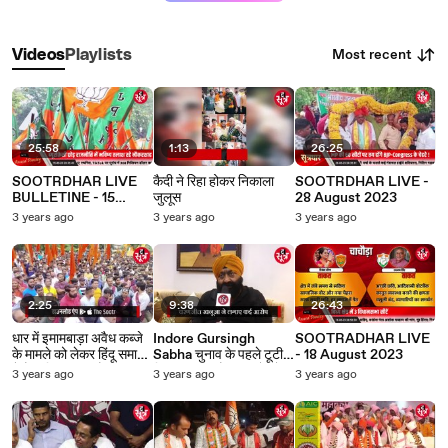
Most recent
Videos
Playlists
25:58
1:13
26:25
SOOTRDHAR LIVE
कैदी ने रिहा होकर निकाला
SOOTRDHAR LIVE -
BULLETINE - 15
जुलूस
28 August 2023
September 2023
3 years ago
3 years ago
3 years ago
2:25
9:38
26:43
धार में इमामबाड़ा अवैध कब्जे
Indore Gursingh
SOOTRADHAR LIVE
के मामले को लेकर हिंदू समाज
Sabha चुनाव के पहले टूटी
- 18 August 2023
ने रैली निकाली, अवैध कब्जा
रिंकू की खंडा पैनल, पदों को
3 years ago
3 years ago
3 years ago
हटाने की मांग
लेकर क्या हुआ समझौता