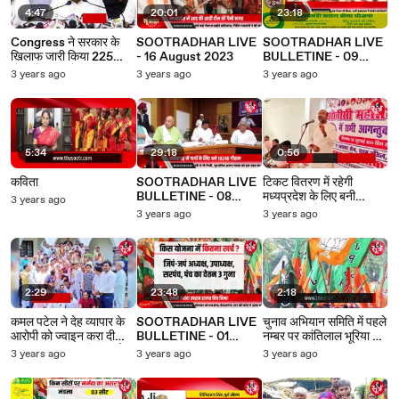
4:47
20:01
23:18
Congress ने सरकार के
SOOTRADHAR LIVE
SOOTRADHAR LIVE
खिलाफ जारी किया 225
- 16 August 2023
BULLETINE - 09
घोटालों का आरोप पत्र, Bjp
August 2023
3 years ago
3 years ago
3 years ago
ने बताया झूठ पत्र
5:34
29:18
0:56
कविता
SOOTRADHAR LIVE
टिकट वितरण में रहेगी
BULLETINE - 08
मध्यप्रदेश के लिए बनी
3 years ago
August 2023
स्क्रीनिंग कमेटी की अहम
3 years ago
3 years ago
भूमिका?
2:29
23:48
2:18
कमल पटेल ने देह व्यापार के
SOOTRADHAR LIVE
चुनाव अभियान समिति में पहले
आरोपी को ज्वाइन करा दी
BULLETINE - 01
नम्बर पर कांतिलाल भूरिया का
BJP, CM हाउस में दिलाई
August 2023
नाम, BJP बोली-कमलनाथ
3 years ago
3 years ago
3 years ago
सदस्यता
को पीछे किया!