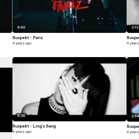
6:50
3:13
Suspekt - Pariz
Suspe
4 years ago
4 years
6:35
2:5
Suspekt - Ling's Sang
Suspe
4 years ago
4 years