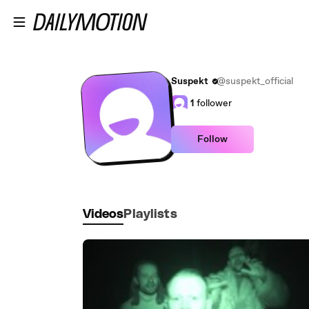
Skip to main content
Suspekt
@suspekt_official
1
follower
Follow
Videos
Playlists