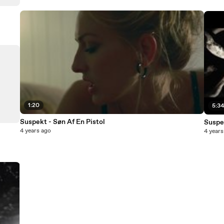
1:20
5:3
Suspekt - Søn Af En Pistol
Suspe
4 years ago
4 years