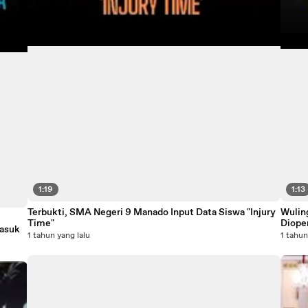
1:19
1:13
Terbukti, SMA Negeri 9 Manado Input Data Siswa "Injury
Wulin
Time"
Diope
asuk
1 tahun yang lalu
1 tahun