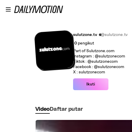
Lewatkan ke konten utama
sulutzone.tv
@sulutzone.tv
0
pengikut
Part of Sulutzone.com
Instagram : @sulutzonecom
Tiktok : @sulutzonecom
Facebook : @sulutzonecom
X : sulutzonecom
Ikuti
Video
Daftar putar