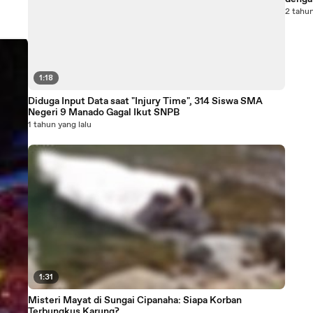
2 tahun
1:18
Diduga Input Data saat "Injury Time", 314 Siswa SMA
Negeri 9 Manado Gagal Ikut SNPB
1 tahun yang lalu
1:31
Misteri Mayat di Sungai Cipanaha: Siapa Korban
Terbungkus Karung?