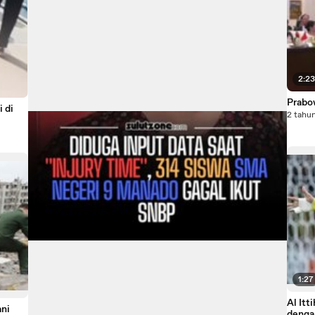
2:2
Prabo
 di
2 tahun
1:27
Al It
ani
dengan