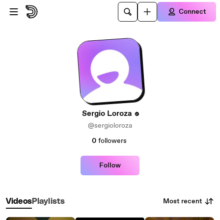
Skip to main content
Connect
Sergio Loroza
@sergioloroza
0
followers
Follow
Most recent
Videos
Playlists