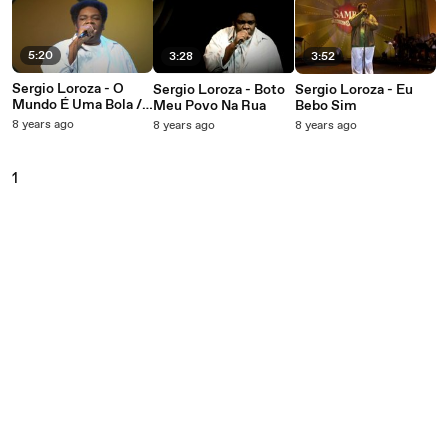
5:20
3:28
3:52
Sergio Loroza - O
Sergio Loroza - Boto
Sergio Loroza - Eu
Mundo É Uma Bola /
Meu Povo Na Rua
Bebo Sim
O Campeão (Meu
8 years ago
8 years ago
8 years ago
Time) (Ao Vivo)
1