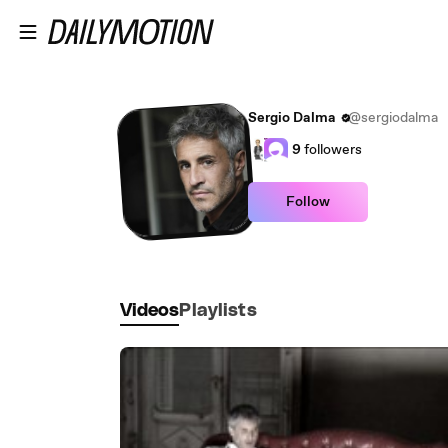
Skip to main content
Sergio Dalma
@sergiodalma
9
followers
Follow
Videos
Playlists