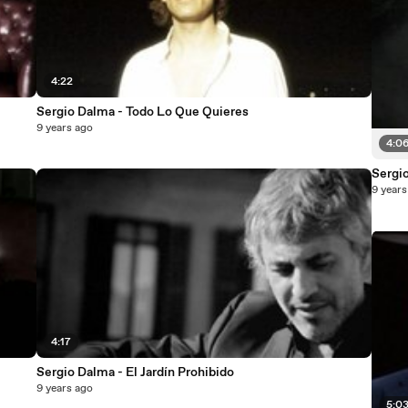
4:22
Sergio Dalma - Todo Lo Que Quieres
9 years ago
4:0
Sergio
9 years
4:17
Sergio Dalma - El Jardín Prohibido
9 years ago
5:0