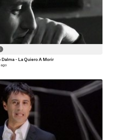
6
 Dalma - La Quiero A Morir
 ago
3