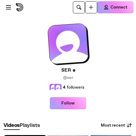
Skip to main content
Connect
SER
@ser
4
followers
Follow
Most recent
Videos
Playlists