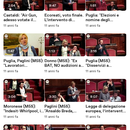
2:54
9:47
1:51
Castaldi: "Air Gun,
Ecoreati, voto finale.
Puglia: "Elezioni e
adesso votate il
L’intervento di
nomine degli
disegno di legge del
Maurizio Buccarella
scrutatori, nomi e
11 anni fa
11 anni fa
11 anni fa
Movimento 5 Stelle"
(M5S) - MoVimento 5
cognomi di Terzigno!"
- MoVimento 5 Stelle
Stelle
- MoVimento 5 Stelle
1:47
1:13
3:16
Puglia, Paglini (M5S):
Donno (M5S): "Ex
Puglia (M5S):
"Lavoratori
BAT, NO audizioni a
"Disservizi a
stagionali, il M5S è
porte chiuse!" -
Casavatore, si
11 anni fa
11 anni fa
11 anni fa
con voi" - MoVimento
MoVimento 5 Stelle
prendano
5 Stelle
provvedimenti" -
MoVimento 5 Stelle
3:06
3:30
8:07
Moronese (M5S):
Paglini (M5S):
Legge di delegazione
"Indesit-Whirlpool, il
"Ansaldo Breda,
europea, l’intervento
Governo risponda
l'Italia ha perso il
di Daniela Donno -
11 anni fa
11 anni fa
11 anni fa
all'interpellanza M5S"
treno" - MoVimento 5
MoVimento 5 Stelle
- MoVimento 5 Stelle
Stelle