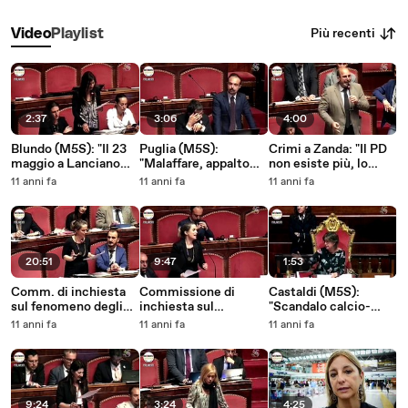
Più recenti
Video
Playlist
2:37
3:06
4:00
Blundo (M5S): "Il 23
Puglia (M5S):
Crimi a Zanda: "Il PD
maggio a Lanciano
"Malaffare, appalto
non esiste più, lo
per dire No a Ombrina
col trucco della
ammetta a se
11 anni fa
11 anni fa
11 anni fa
Mare" - MoVimento 5
variante - Lettere
stesso!" - MoVimento
Stelle
(NA)" - MoVimento 5
5 Stelle
Stelle
20:51
9:47
1:53
Comm. di inchiesta
Commissione di
Castaldi (M5S):
sul fenomeno degli
inchiesta sul
"Scandalo calcio-
infortuni sul lavoro,
fenomeno degli
scommesse,
11 anni fa
11 anni fa
11 anni fa
dichiarazione di voto
infortuni sul lavoro,
riportiamo l'onestà
(Fucksia) -
Fucksia (M5S) -
nello sport e nella
MoVimento 5 Stelle
MoVimento 5 Stelle
società" -
MoVimento 5 Stelle
9:24
3:24
4:25