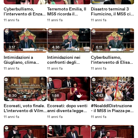
Cyberbullismo,
Terremoto Emilia, Il
Disastro terminal 3
l'intervento di Enza
M5S ricorda il
Fiumicino, il M5S ci
Blundo (M5S) -
disastro del 2012
vuole vedere chiaro -
11 anni fa
11 anni fa
11 anni fa
MoVimento 5 Stelle
(Montevecchi) -
MoVimento 5 Stelle
MoVimento 5 Stelle
3:17
4:36
6:11
Intimidazioni a
Intimidazioni nei
Cyberbullismo,
Giugliano, clima
confronti degli
l’intervento di Elisa
troppo aspro nei
amministratori locali,
Bulgarelli (M5S) -
11 anni fa
11 anni fa
11 anni fa
confronti del M5S -
Vilma Moronese
MoVimento 5 Stelle
MoVimento 5 Stelle
(M5S) - MoVimento 5
Stelle
6:30
1:56
4:43
Ecoreati, voto finale.
Ecoreati: dopo venti
#NoalddlDistruzione
L’intervento di Vilma
anni diventa legge
- il M5S in Piazza per
Moronese -
grazie al M5S - Paola
la scuola -
11 anni fa
11 anni fa
11 anni fa
MoVimento 5 Stelle
Nugnes - MoVimento
MoVimento 5 Stelle
5 Stelle