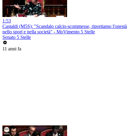
1:53
Castaldi (M5S): "Scandalo calcio-scommesse, riportiamo l'onestà
nello sport e nella società" - MoVimento 5 Stelle
Senato 5 Stelle
11 anni fa