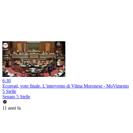
6:30
Ecoreati, voto finale. L’intervento di Vilma Moronese - MoVimento
5 Stelle
Senato 5 Stelle
11 anni fa