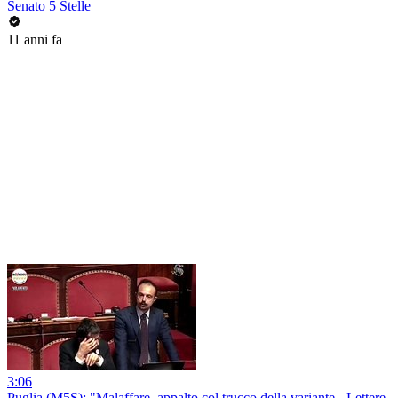
Senato 5 Stelle
11 anni fa
3:06
Puglia (M5S): "Malaffare, appalto col trucco della variante - Lettere