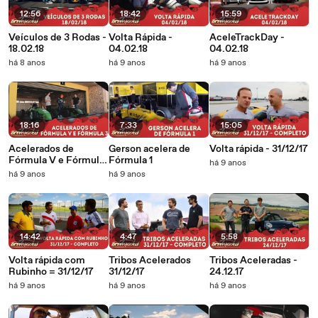
12:56
18:42
15:59
Veículos de 3 Rodas -
Volta Rápida -
AceleTrackDay -
18.02.18
04.02.18
04.02.18
há 8 anos
há 9 anos
há 9 anos
18:16
7:33
15:05
Acelerados de
Gerson acelera de
Volta rápida - 31/12/17
Fórmula V e Fórmula
Fórmula 1
há 9 anos
3
há 9 anos
há 9 anos
14:42
4:47
5:58
Volta rápida com
Tribos Acelerados
Tribos Aceleradas -
Rubinho = 31/12/17
31/12/17
24.12.17
há 9 anos
há 9 anos
há 9 anos