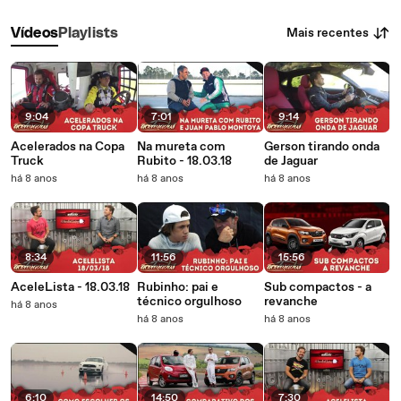
Mais recentes
Vídeos
Playlists
9:04
7:01
9:14
Acelerados na Copa
Na mureta com
Gerson tirando onda
Truck
Rubito - 18.03.18
de Jaguar
há 8 anos
há 8 anos
há 8 anos
8:34
11:56
15:56
AceleLista - 18.03.18
Rubinho: pai e
Sub compactos - a
técnico orgulhoso
revanche
há 8 anos
há 8 anos
há 8 anos
6:10
14:50
7:30