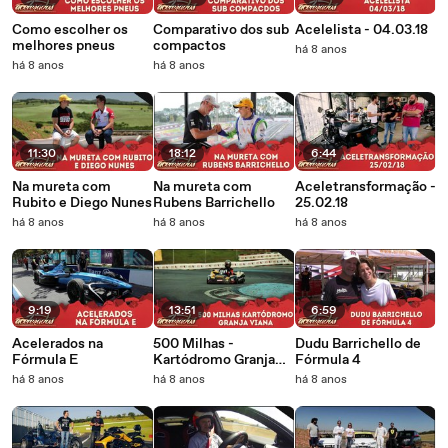
Como escolher os
Comparativo dos sub
Acelelista - 04.03.18
melhores pneus
compactos
há 8 anos
há 8 anos
há 8 anos
11:30
18:12
6:44
Na mureta com
Na mureta com
Aceletransformação -
Rubito e Diego Nunes
Rubens Barrichello
25.02.18
há 8 anos
há 8 anos
há 8 anos
9:19
13:51
6:59
Acelerados na
500 Milhas -
Dudu Barrichello de
Fórmula E
Kartódromo Granja
Fórmula 4
Viana
há 8 anos
há 8 anos
há 8 anos